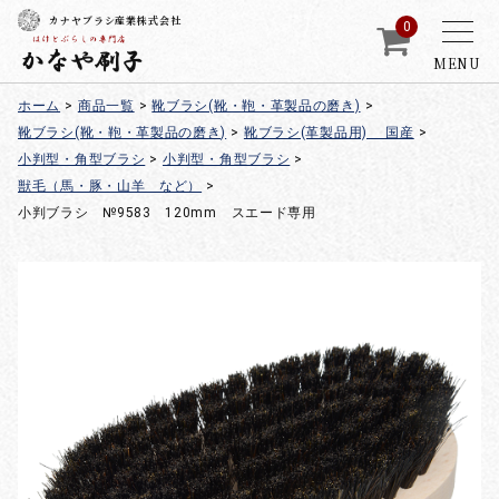
カナヤブラシ産業株式会社
0
MENU
ホーム
>
商品一覧
>
靴ブラシ(靴・鞄・革製品の磨き)
>
靴ブラシ(靴・鞄・革製品の磨き)
>
靴ブラシ(革製品用) 国産
>
小判型・角型ブラシ
>
小判型・角型ブラシ
>
獣毛（馬・豚・山羊 など）
>
小判ブラシ №9583 120mm スエード専用