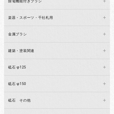
除電機能付きブラシ
楽器・スポーツ・千社札用
金属ブラシ
建築・塗装関連
砥石 φ125
砥石 φ150
砥石 その他