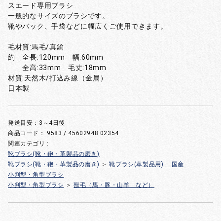
スエード専用ブラシ
一般的なサイズのブラシです。
靴やバック、手袋などに幅広くご使用できます。
毛材質:馬毛/真鍮
約 全長:120mm 幅:60mm
全高:33mm 毛丈:18mm
材質:天然木/打込み線（金属）
日本製
発送目安：3～4日後
商品コード：
9583 / 45602948 02354
関連カテゴリ :
靴ブラシ(靴・鞄・革製品の磨き)
靴ブラシ(靴・鞄・革製品の磨き)
＞
靴ブラシ(革製品用) 国産
小判型・角型ブラシ
小判型・角型ブラシ
＞
獣毛（馬・豚・山羊 など）