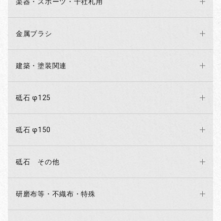
楽器・スポーツ・千社札用
金属ブラシ
建築・塗装関連
砥石 φ125
砥石 φ150
砥石 その他
研磨布等・不織布・特殊