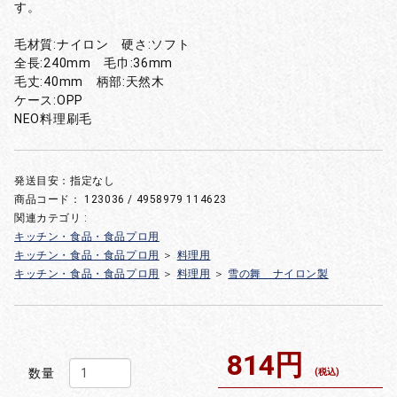
す。
毛材質:ナイロン 硬さ:ソフト
全長:240mm 毛巾:36mm
毛丈:40mm 柄部:天然木
ケース:OPP
NEO料理刷毛
発送目安：指定なし
商品コード：
123036 / 4958979 114623
関連カテゴリ :
キッチン・食品・食品プロ用
キッチン・食品・食品プロ用
＞
料理用
キッチン・食品・食品プロ用
＞
料理用
＞
雪の舞 ナイロン製
814円
数量
(税込)