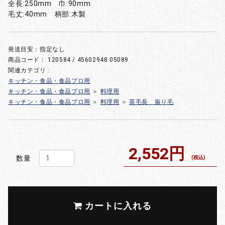
全長:250mm 巾:90mm
毛丈:40mm 柄部:木製
発送目安：指定なし
商品コード：
120584 / 45602948 05089
関連カテゴリ :
キッチン・食品・食品プロ用
キッチン・食品・食品プロ用
＞
料理用
キッチン・食品・食品プロ用
＞
料理用
＞
茶毛長 振り毛
2,552円
数量
(税込)
カートに入れる