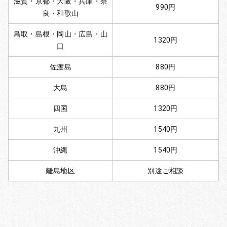
滋賀・京都・大阪・兵庫・奈
990円
良・和歌山
鳥取・島根・岡山・広島・山
1320円
口
佐渡島
880円
大島
880円
四国
1320円
九州
1540円
沖縄
1540円
離島地区
別途ご相談