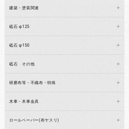
建築・塗装関連
砥石 φ125
砥石 φ150
砥石 その他
研磨布等・不織布・特殊
木車・木車金具
ロールペーパー(布ヤスリ)