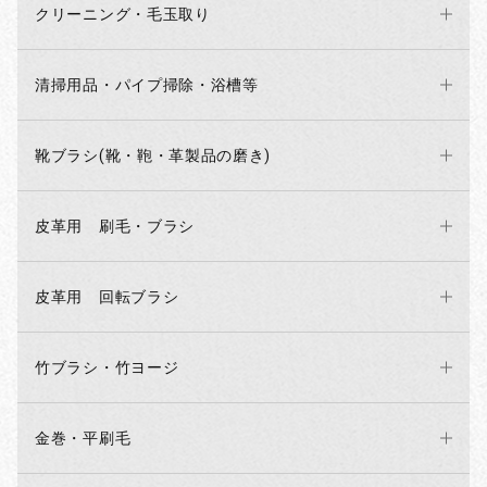
クリーニング・毛玉取り
清掃用品・パイプ掃除・浴槽等
靴ブラシ(靴・鞄・革製品の磨き)
皮革用 刷毛・ブラシ
お買い物を続ける
カートへ進む
皮革用 回転ブラシ
竹ブラシ・竹ヨージ
金巻・平刷毛