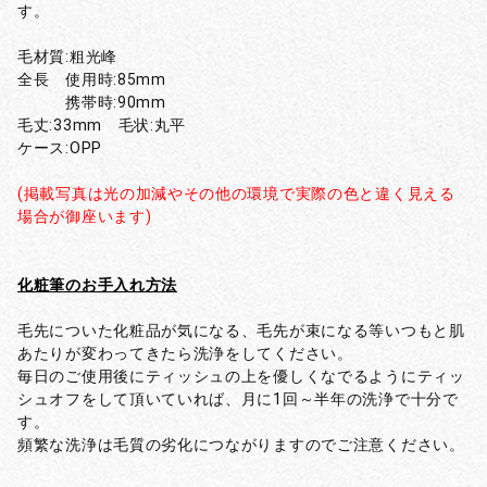
す。
毛材質:粗光峰
全長 使用時:85mm
携帯時:90mm
毛丈:33mm 毛状:丸平
ケース:OPP
(掲載写真は光の加減やその他の環境で実際の色と違く見える
場合が御座います)
化粧筆のお手入れ方法
毛先についた化粧品が気になる、毛先が束になる等いつもと肌
あたりが変わってきたら洗浄をしてください。
毎日のご使用後にティッシュの上を優しくなでるようにティッ
シュオフをして頂いていれば、月に1回～半年の洗浄で十分で
す。
頻繁な洗浄は毛質の劣化につながりますのでご注意ください。