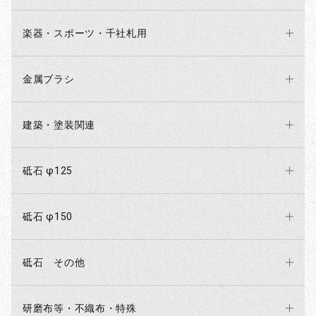
楽器・スポーツ・千社札用
金属ブラシ
建築・塗装関連
砥石 φ125
砥石 φ150
砥石 その他
研磨布等・不織布・特殊