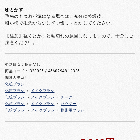
④とかす
毛先のもつれが気になる場合は、充分に乾燥後、
粗い櫛で毛先から少しずつ優しくとかしてください。
【注意】強くとかすと毛切れの原因になりますので、十分にご
注意ください。
発送目安：指定なし
商品コード：
323095 / 45602948 10335
関連カテゴリ :
化粧ブラシ
化粧ブラシ
＞
メイクブラシ
化粧ブラシ
＞
メイクブラシ
＞
チーク
化粧ブラシ
＞
メイクブラシ
＞
パウダー
化粧ブラシ
＞
メイクブラシ
＞
携帯用ブラシ