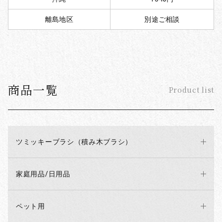
離島地区
別途ご相談
お買い物を続ける
カートへ進む
商品一覧
Product list
ツミッキーブラシ（積み木ブラシ）
家庭用品/日用品
ペット用