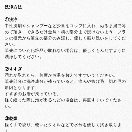
洗浄方法
①洗浄
中性洗剤やシャンプーなど少量をコップに入れ、ぬるま湯で薄
めて頂き、できるだけ金属・柄の部分まで浸けないよう、ブラ
シの根元から筆先の部分のみ浸し、優しく振り洗いをしてくだ
さい。
筆先についた化粧品が取れない場合は、優しくもみだすように
洗浄してください。
②すすぎ
汚れが取れたら、何度かお湯を替えてすすいでください。
筆先部分に洗浄成分が残っていると、痛みや抜け毛、切れ毛の
原因となります。
すすぎのお湯が濁っている、
軽く絞った際に泡が出るなどの場合は、再度すすいでくださ
い。
③乾燥
軽く手で絞り、乾いたタオルなどで水分を優しく拭き取りま
す。