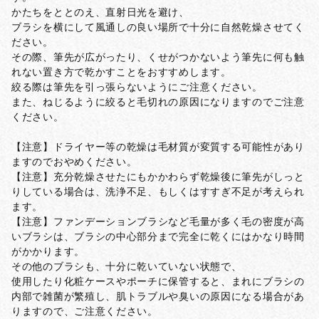
かたちをととのえ、直射日光を避け、
ブラシを横にして風通しの良い場所で十分に自然乾燥させてく
ださい。
その際、筆先が広がったり、くせがつかないよう筆先に何も触
れない置き方で乾かすことをおすすめします。
絞る際は筆先を引っ張らないようにご注意ください。
また、ねじるように絞ると毛切れの原因になりますのでご注意
ください。
【注意】ドライヤー等の乾燥は毛材質が変質する可能性があり
ますのでおやめください。
【注意】充分乾燥させたにもかかわらず乾燥後に筆先がしっと
りしている場合は、洗浄不足、もしくはすすぎ不足が考えられ
ます。
【注意】ファンデーションブラシなど毛量が多く毛の密度が高
いブラシは、ブラシの中心部分まで完全に乾くにはかなり時間
がかかります。
その他のブラシも、十分に乾いていない状態で、
使用したり化粧ケースやポーチに保管すると、まれにブラシの
内部で雑菌が繁殖し、肌トラブルや臭いの原因になる場合があ
りますので、ご注意ください。