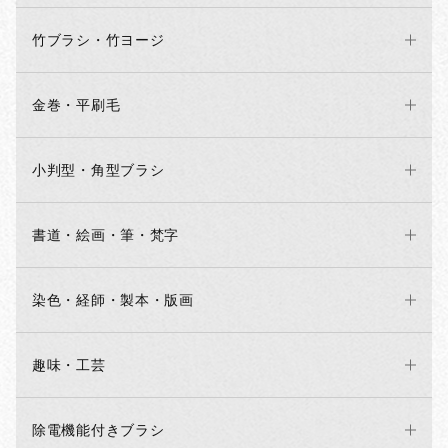
竹ブラシ・竹ヨージ
金巻・平刷毛
小判型・角型ブラシ
書道・絵画・筆・梵字
染色・経師・製本・版画
趣味・工芸
除電機能付きブラシ