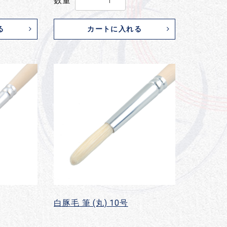
数量
る
カートに入れる
白豚毛 筆 (丸) 10号