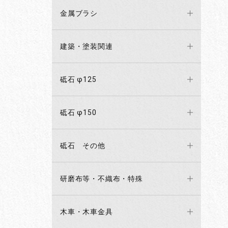
金属ブラシ
建築・塗装関連
砥石 φ125
砥石 φ150
砥石 その他
研磨布等・不織布・特殊
木車・木車金具