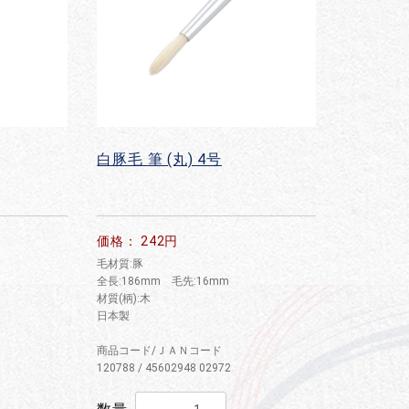
白豚毛 筆 (丸) 4号
価格： 242円
毛材質:豚
全長:186mm 毛先:16mm
材質(柄):木
日本製
商品コード/ＪＡＮコード
120788 / 45602948 02972