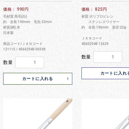
価格： 990円
価格： 825円
毛材質:馬毛(白)
材質:ポリプロピレン
約 全長:190mm 毛先:32mm
ステンレスワイヤー
材質(柄):木
約 全長:196mm 直径:22φ
日本製
ＪＡＮコード
商品コード/ＪＡＮコード
45602948 12629
121115 / 45602948 06598
数量
数量
カートに入れ
カートに入れる