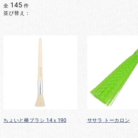
145
全
件
並び替え：
ちょいと棒ブラシ 14ｘ190
ササラ トーカロン