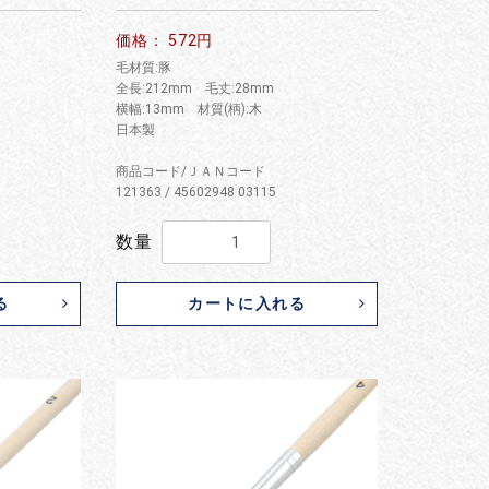
価格： 572円
毛材質:豚
全長:212mm 毛丈:28mm
横幅:13mm 材質(柄):木
日本製
商品コード/ＪＡＮコード
121363 / 45602948 03115
数量
る
カートに入れる