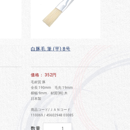
白豚毛 筆 (平) 8号
価格： 352円
毛材質:豚
全長:190mm 毛先:19mm
横幅:9mm 材質(柄):木
日本製
商品コード/ＪＡＮコード
110069 / 45602948 03085
数量