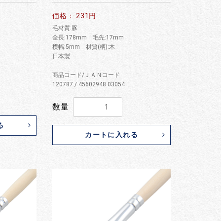
価格： 231円
毛材質:豚
全長:178mm 毛先:17mm
横幅:5mm 材質(柄):木
日本製
商品コード/ＪＡＮコード
120787 / 45602948 03054
数量
る
カートに入れる