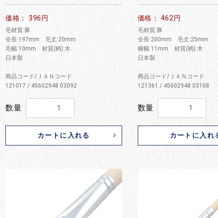
お買い物を続ける
カートへ進む
価格： 396円
価格： 462円
毛材質:豚
毛材質:豚
全長:197mm 毛丈:20mm
全長:200mm 毛丈:25mm
毛幅:10mm 材質(柄):木
横幅:11mm 材質(柄):木
日本製
日本製
商品コード/ＪＡＮコード
商品コード/ＪＡＮコード
121017 / 45602948 03092
121361 / 45602948 03108
数量
数量
カートに入れる
カートに入れ