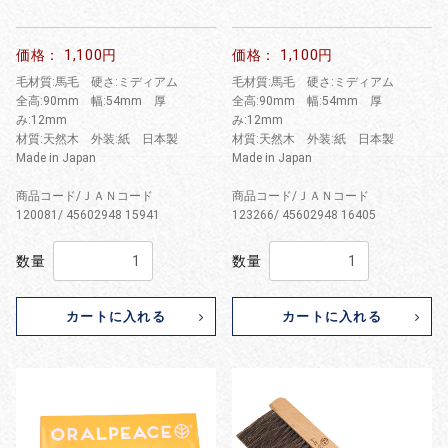
価格： 1,100円
価格： 1,100円
毛材質:馬毛 硬さ:ミディアム
毛材質:馬毛 硬さ:ミディアム
全高:90mm 幅:54mm 厚
全高:90mm 幅:54mm 厚
み:12mm
み:12mm
材質:天然木 外装:紙 日本製
材質:天然木 外装:紙 日本製
Made in Japan
Made in Japan
商品コード/ＪＡＮコード
商品コード/ＪＡＮコード
120081/ 45602948 15941
123266/ 45602948 16405
数量
数量
カートに入れる
カートに入れる