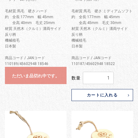
毛材質:馬毛 硬さ:ハード
毛材質:馬毛 硬さ:ミディアムソフト
約 全長:177mm 幅:45mm
約 全長:177mm 幅:45mm
全高:40mm 毛丈:25mm
全高:45mm 毛丈:30mm
材質:天然木（クルミ）溝両サイド
材質:天然木（クルミ）溝両サイド
反り柄
反り柄
機械植毛
機械植毛
日本製
日本製
商品コード / JANコード
商品コード / JANコード
110189/45602948 18546
110187/45602948 18522
ただいま品切れ中です。
数量
カートに入れる