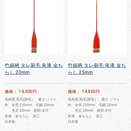
竹細柄 タレ刷毛 朱漆 金ち
竹細柄 タレ刷毛 朱漆 金ち
らし 20mm
らし 25mm
価格： 14,300円
価格： 14,850円
毛材質:馬毛(胴毛） 硬さ:ソフト
毛材質:馬毛(胴毛） 硬さ:ソフト
約 全長:220mm 毛幅:20mm
約 全長:220mm 毛幅:25mm
毛丈:20mm 柄部:木竹
毛丈:20mm 柄部:木竹
朱漆 金ちらし 加工
朱漆 金ちらし 加工
日本製
日本製