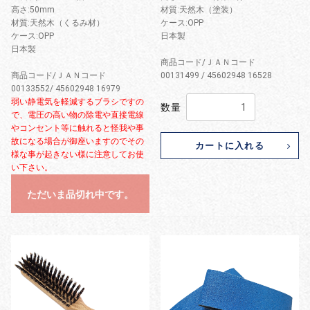
高さ:50mm
材質:天然木（塗装）
材質:天然木（くるみ材）
ケース:OPP
ケース:OPP
日本製
日本製
商品コード/ＪＡＮコード
商品コード/ＪＡＮコード
00131499 / 45602948 16528
00133552/ 45602948 16979
弱い静電気を軽減するブラシですの
数量
で、電圧の高い物の除電や直接電線
やコンセント等に触れると怪我や事
故になる場合が御座いますのでその
カートに入れる
様な事が起きない様に注意してお使
い下さい。
ただいま品切れ中です。