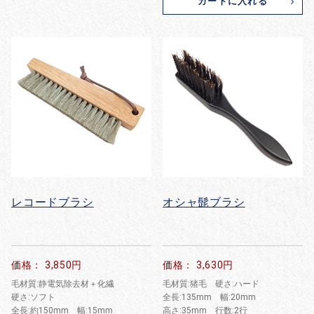
カートに入れる
レコードブラシ
オシャ髭ブラシ
価格： 3,850円
価格： 3,630円
毛材質:静電気除去材＋化繊
毛材質:猪毛 硬さ:ハード
硬さ:ソフト
全長:135mm 幅:20mm
全長:約150mm 幅:15mm
高さ:35mm 行数:2行