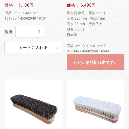
価格： 1,100円
価格： 6,490円
商品コード / JANコード
毛材質:猪毛 硬さ:ハード
131757 / 45602948 18751
全長:220mm 幅:37mm
高さ:33mm 行数:7行
材質:クルミ
数量
日本製
商品コード/ＪＡＮコード
カートに入れる
011046 / 45602948 16344
ただいま品切れ中です。