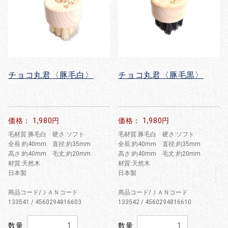
チョコ丸君〈豚毛白〉
チョコ丸君〈豚毛黒〉
価格： 1,980円
価格： 1,980円
毛材質:豚毛白 硬さ:ソフト
毛材質:豚毛白 硬さ:ソフト
全長:約40mm 直径:約35mm
全長:約40mm 直径:約35mm
高さ:約40mm 毛丈:約20mm
高さ:約40mm 毛丈:約20mm
材質:天然木
材質:天然木
日本製
日本製
商品コード/ＪＡＮコード
商品コード/ＪＡＮコード
133541 / 4560294816603
133542 / 4560294816610
数量
数量