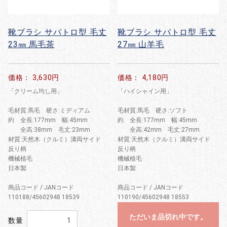
靴ブラシ サパトロ型 毛丈
靴ブラシ サパトロ型 毛丈
23㎜ 馬毛茶
27㎜ 山羊毛
価格： 3,630円
価格： 4,180円
「クリーム均し用」
「ハイシャイン用」
毛材質:馬毛 硬さ:ミディアム
毛材質:馬毛 硬さ:ソフト
約 全長:177mm 幅:45mm
約 全長:177mm 幅:45mm
全高:38mm 毛丈:23mm
全高:42mm 毛丈:27mm
材質:天然木（クルミ）溝両サイド
材質:天然木（クルミ）溝両サイド
反り柄
反り柄
機械植毛
機械植毛
日本製
日本製
商品コード / JANコード
商品コード / JANコード
110188/45602948 18539
110190/45602948 18553
ただいま品切れ中です。
数量