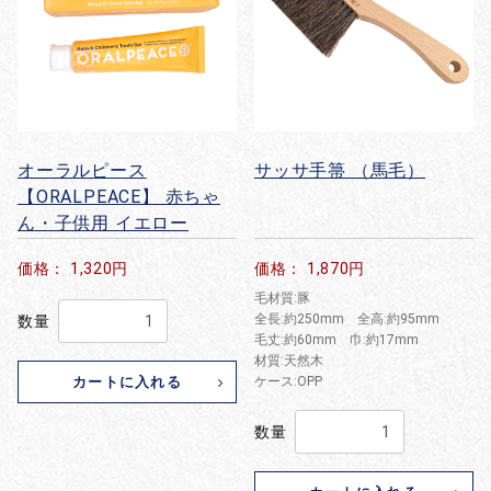
オーラルピース
サッサ手箒 （馬毛）
【ORALPEACE】 赤ちゃ
ん・子供用 イエロー
価格： 1,320円
価格： 1,870円
毛材質:豚
全長:約250mm 全高:約95mm
数量
毛丈:約60mm 巾:約17mm
材質:天然木
カートに入れる
ケース:OPP
数量