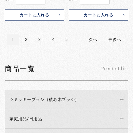
カートに入れる
カートに入れる
1
2
3
4
5
...
次へ
最後へ
商品一覧
Product list
ツミッキーブラシ（積み木ブラシ）
家庭用品/日用品