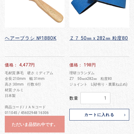
ヘアーブラシ №1880K
Ｚ７ 50㎜ｘ282㎜ 粒度80
価格： 4,477円
価格： 198円
毛材質:豚毛 硬さ:ミディアム
理研コランダム
全長:210mm 幅:31mm
Z7 50㎜x282㎜ 粒度80
高さ:30mm 行数:6行
ジョイント L(砂有り・裏重ね止め)
材質:クルミ
日本製
数量
商品コード/ＪＡＮコード
011045 / 45602948 16306
カートに入れる
ただいま品切れ中です。