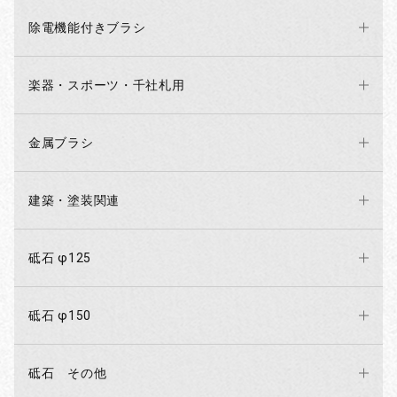
除電機能付きブラシ
楽器・スポーツ・千社札用
金属ブラシ
建築・塗装関連
砥石 φ125
砥石 φ150
砥石 その他