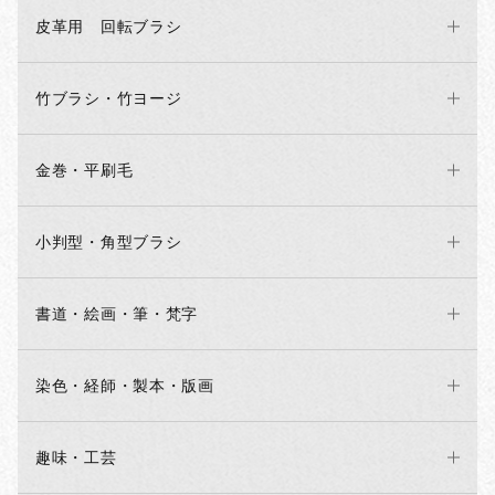
皮革用 回転ブラシ
竹ブラシ・竹ヨージ
金巻・平刷毛
小判型・角型ブラシ
書道・絵画・筆・梵字
染色・経師・製本・版画
趣味・工芸