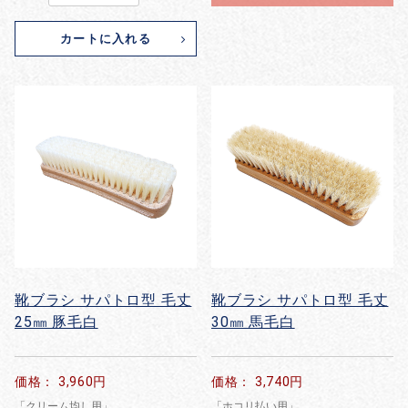
カートに入れる
靴ブラシ サパトロ型 毛丈
靴ブラシ サパトロ型 毛丈
25㎜ 豚毛白
30㎜ 馬毛白
お買い物を続ける
カートへ進む
価格： 3,960円
価格： 3,740円
「クリーム均し用」
「ホコリ払い用」