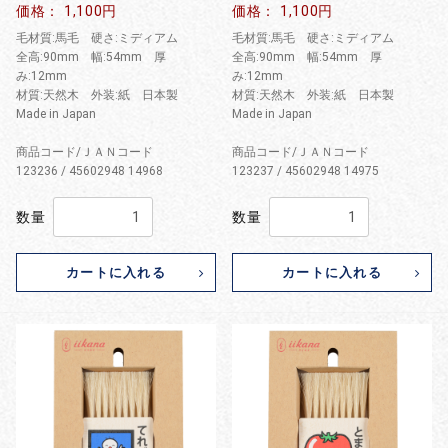
価格： 1,100円
価格： 1,100円
毛材質:馬毛 硬さ:ミディアム
毛材質:馬毛 硬さ:ミディアム
全高:90mm 幅:54mm 厚
全高:90mm 幅:54mm 厚
み:12mm
み:12mm
材質:天然木 外装:紙 日本製
材質:天然木 外装:紙 日本製
Made in Japan
Made in Japan
商品コード/ＪＡＮコード
商品コード/ＪＡＮコード
123236 / 45602948 14968
123237 / 45602948 14975
数量
数量
カートに入れる
カートに入れる