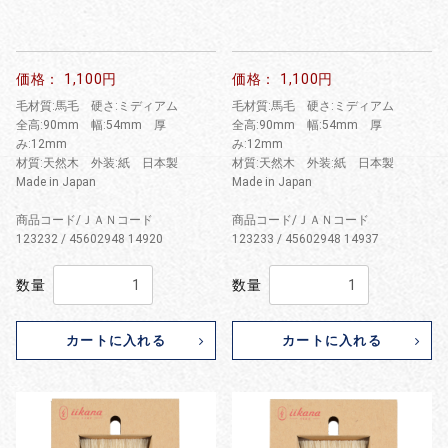
価格： 1,100円
価格： 1,100円
毛材質:馬毛 硬さ:ミディアム
毛材質:馬毛 硬さ:ミディアム
全高:90mm 幅:54mm 厚
全高:90mm 幅:54mm 厚
み:12mm
み:12mm
材質:天然木 外装:紙 日本製
材質:天然木 外装:紙 日本製
Made in Japan
Made in Japan
商品コード/ＪＡＮコード
商品コード/ＪＡＮコード
123232 / 45602948 14920
123233 / 45602948 14937
数量
数量
カートに入れる
カートに入れる