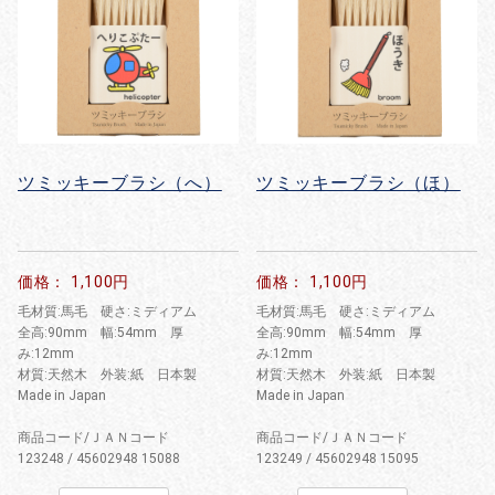
ツミッキーブラシ（へ）
ツミッキーブラシ（ほ）
価格： 1,100円
価格： 1,100円
毛材質:馬毛 硬さ:ミディアム
毛材質:馬毛 硬さ:ミディアム
全高:90mm 幅:54mm 厚
全高:90mm 幅:54mm 厚
み:12mm
み:12mm
材質:天然木 外装:紙 日本製
材質:天然木 外装:紙 日本製
Made in Japan
Made in Japan
商品コード/ＪＡＮコード
商品コード/ＪＡＮコード
123248 / 45602948 15088
123249 / 45602948 15095