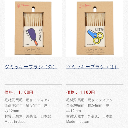
ツミッキーブラシ（の）
ツミッキーブラシ（は）
価格： 1,100円
価格： 1,100円
毛材質:馬毛 硬さ:ミディアム
毛材質:馬毛 硬さ:ミディアム
全高:90mm 幅:54mm 厚
全高:90mm 幅:54mm 厚
み:12mm
み:12mm
材質:天然木 外装:紙 日本製
材質:天然木 外装:紙 日本製
Made in Japan
Made in Japan