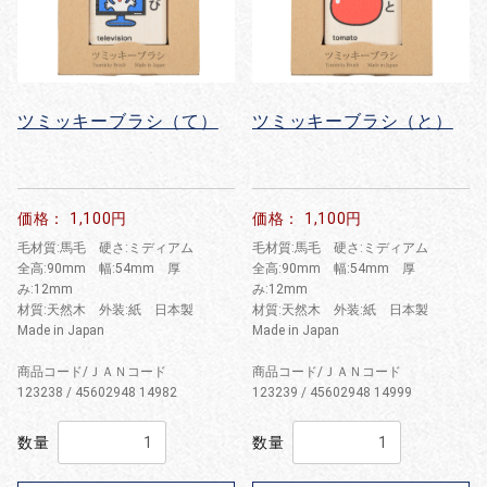
ツミッキーブラシ（て）
ツミッキーブラシ（と）
価格： 1,100円
価格： 1,100円
毛材質:馬毛 硬さ:ミディアム
毛材質:馬毛 硬さ:ミディアム
全高:90mm 幅:54mm 厚
全高:90mm 幅:54mm 厚
み:12mm
み:12mm
材質:天然木 外装:紙 日本製
材質:天然木 外装:紙 日本製
Made in Japan
Made in Japan
商品コード/ＪＡＮコード
商品コード/ＪＡＮコード
123238 / 45602948 14982
123239 / 45602948 14999
数量
数量