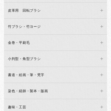
皮革用 回転ブラシ
竹ブラシ・竹ヨージ
金巻・平刷毛
小判型・角型ブラシ
書道・絵画・筆・梵字
染色・経師・製本・版画
趣味・工芸