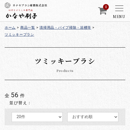
カナヤブラシ産業株式会社
0
MENU
ホーム
>
商品一覧
>
清掃用品・パイプ掃除・浴槽等
>
ツミッキーブラシ
ツミッキーブラシ
Products
56
全
件
並び替え：