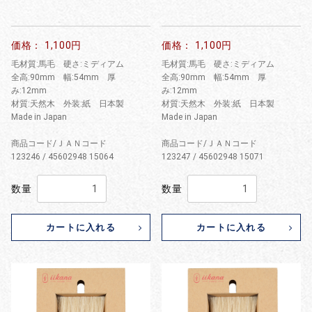
価格： 1,100円
価格： 1,100円
毛材質:馬毛 硬さ:ミディアム
毛材質:馬毛 硬さ:ミディアム
全高:90mm 幅:54mm 厚
全高:90mm 幅:54mm 厚
み:12mm
み:12mm
材質:天然木 外装:紙 日本製
材質:天然木 外装:紙 日本製
Made in Japan
Made in Japan
商品コード/ＪＡＮコード
商品コード/ＪＡＮコード
123246 / 45602948 15064
123247 / 45602948 15071
数量
数量
カートに入れる
カートに入れる