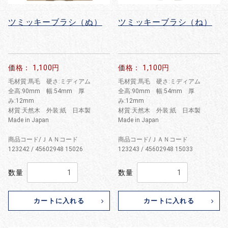
ツミッキーブラシ（ぬ）
ツミッキーブラシ（ね）
価格： 1,100円
価格： 1,100円
毛材質:馬毛 硬さ:ミディアム
毛材質:馬毛 硬さ:ミディアム
全高:90mm 幅:54mm 厚
全高:90mm 幅:54mm 厚
み:12mm
み:12mm
材質:天然木 外装:紙 日本製
材質:天然木 外装:紙 日本製
Made in Japan
Made in Japan
商品コード/ＪＡＮコード
商品コード/ＪＡＮコード
123242 / 45602948 15026
123243 / 45602948 15033
数量
数量
カートに入れる
カートに入れる