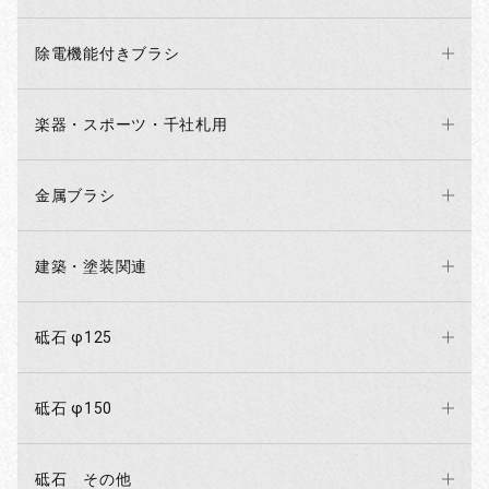
除電機能付きブラシ
楽器・スポーツ・千社札用
金属ブラシ
建築・塗装関連
砥石 φ125
砥石 φ150
砥石 その他