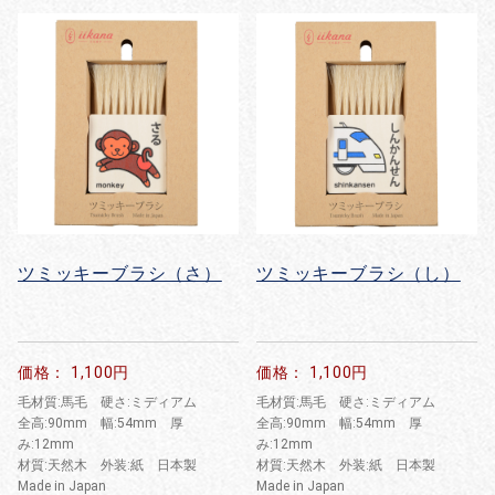
ツミッキーブラシ（さ）
ツミッキーブラシ（し）
価格： 1,100円
価格： 1,100円
毛材質:馬毛 硬さ:ミディアム
毛材質:馬毛 硬さ:ミディアム
全高:90mm 幅:54mm 厚
全高:90mm 幅:54mm 厚
み:12mm
み:12mm
材質:天然木 外装:紙 日本製
材質:天然木 外装:紙 日本製
Made in Japan
Made in Japan