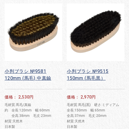
小判ブラシ №9581
小判ブラシ №9515
120mm (馬毛) 中真鍮
150mm (馬毛黒）
価格： 2,530円
価格： 2,970円
毛材質:馬毛/真鍮
毛材質:馬毛(黒) 硬さ:ミディアム
約 全長:120mm 幅:60mm
全長:150mm 幅:65mm
全高:38mm 毛丈:23mm
全高:37mm 毛丈:20mm
材質:天然木
材質:天然木
日本製
日本製