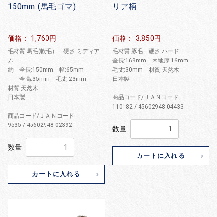
150mm (馬毛ゴマ)
リア柄
価格： 1,760円
価格： 3,850円
毛材質:馬毛(軟毛） 硬さ:ミディア
毛材質:豚毛 硬さ:ハード
ム
全長:169mm 木地厚:16mm
約 全長:150mm 幅:65mm
毛丈:30mm 材質:天然木
全高:35mm 毛丈:23mm
日本製
材質:天然木
日本製
商品コード/ＪＡＮコード
110182 / 45602948 04433
商品コード/ＪＡＮコード
9535 / 45602948 02392
数量
数量
カートに入れる
カートに入れる