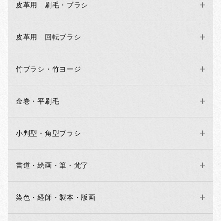
皮革用 刷毛・ブラシ
皮革用 回転ブラシ
竹ブラシ・竹ヨージ
金巻・平刷毛
小判型・角型ブラシ
書道・絵画・筆・梵字
お買い物を続ける
カートへ進む
染色・経師・製本・版画