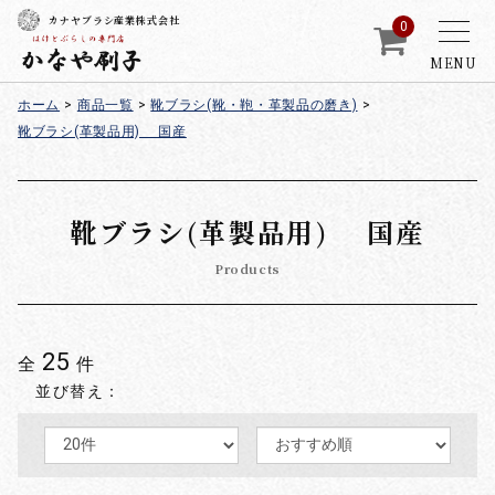
カナヤブラシ産業株式会社
0
MENU
ホーム
>
商品一覧
>
靴ブラシ(靴・鞄・革製品の磨き)
>
靴ブラシ(革製品用) 国産
靴ブラシ(革製品用) 国産
Products
25
全
件
並び替え：