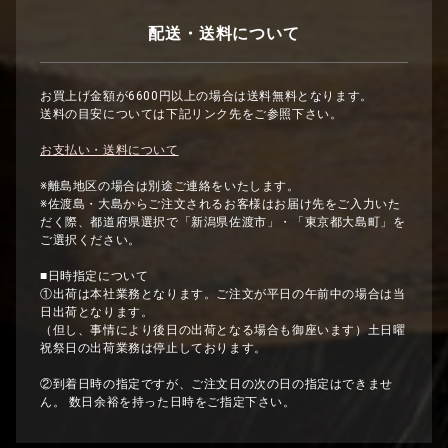
配送・送料について
お買上げ金額が6600円以上の場合は送料無料となります。
送料の目安については下記リンク先をご参照下さい。
お支払い・送料について
※離島地区の場合は別途ご連絡をいたします。
※佐渡島・大島からご注文されるお客様はお届け先をご入力いた
だく際、都道府県選択で「新潟県佐渡市」・「東京都大島町」を
ご選択ください。
■日時指定について
①出荷は本社業務となります。ご注文が平日の午前中の場合は当
日出荷となります。
（但し、事情により後日の出荷となる場合も御座います）土日曜
祝祭日の出荷業務は停止しております。
②到着日時の指定ですが、ご注文日の次の日の指定はできませ
ん。 数日余裕を持った日時をご指定下さい。