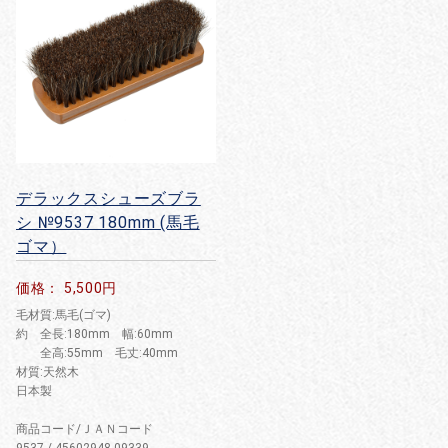
デラックスシューズブラ
シ №9537 180mm (馬毛
ゴマ）
価格： 5,500円
毛材質:馬毛(ゴマ)
約 全長:180mm 幅:60mm
全高:55mm 毛丈:40mm
材質:天然木
日本製
商品コード/ＪＡＮコード