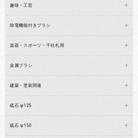
趣味・工芸
除電機能付きブラシ
楽器・スポーツ・千社札用
金属ブラシ
建築・塗装関連
砥石 φ125
砥石 φ150