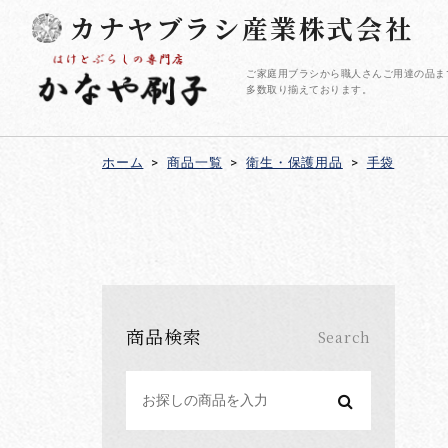
カナヤブラシ産業株式会社
ご家庭用ブラシから職人さんご用達の品ま
多数取り揃えております。
ホーム
>
商品一覧
>
衛生・保護用品
>
手袋
商品検索
Search