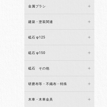
金属ブラシ
建築・塗装関連
砥石 φ125
砥石 φ150
砥石 その他
研磨布等・不織布・特殊
木車・木車金具