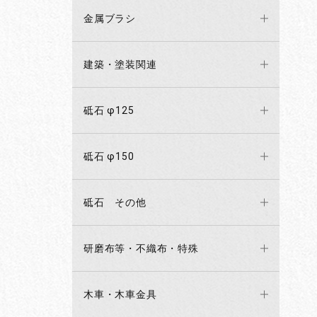
金属ブラシ
建築・塗装関連
砥石 φ125
砥石 φ150
砥石 その他
研磨布等・不織布・特殊
木車・木車金具