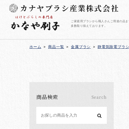
カナヤブラシ産業株式会社
ご家庭用ブラシから職人さんご用達の品ま
多数取り揃えております。
ホーム
>
商品一覧
>
金属ブラシ
>
静電気除電ブラ
商品検索
Search