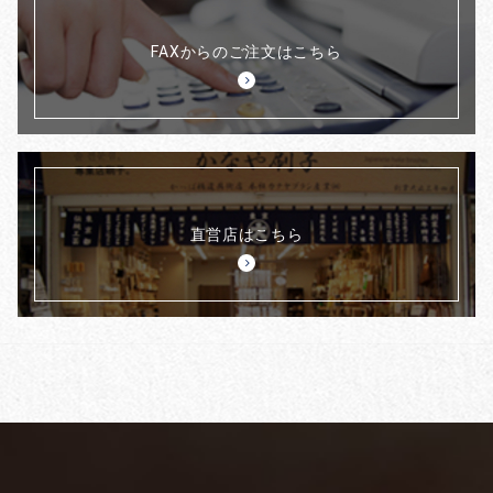
FAXからのご注文はこちら
直営店はこちら