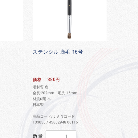
ステンシル 鹿毛 16号
価格： 880円
毛材質:鹿
全長:202mm 毛先:16mm
材質(柄):木
日本製
商品コード/ＪＡＮコード
133055 / 45602948 06116
数量