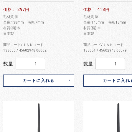
価格： 297円
価格： 418円
毛材質:豚
毛材質:豚
全長:138mm 毛先:7mm
全長:145mm 毛先:13mm
材質(柄):木
材質(柄):木
日本製
日本製
商品コード/ＪＡＮコード
商品コード/ＪＡＮコード
133050 / 45602948 06062
133051 / 45602948 06079
数量
数量
カートに入れる
カートに入れ