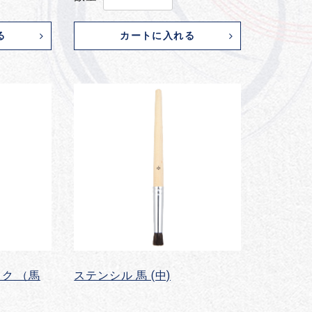
る
カートに入れる
ク （馬
ステンシル 馬 (中)