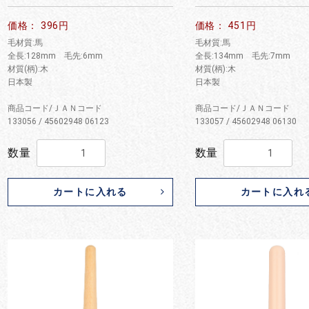
お買い物を続ける
カートへ進む
価格： 396円
価格： 451円
毛材質:馬
毛材質:馬
全長:128mm 毛先:6mm
全長:134mm 毛先:7mm
材質(柄):木
材質(柄):木
日本製
日本製
商品コード/ＪＡＮコード
商品コード/ＪＡＮコード
133056 / 45602948 06123
133057 / 45602948 06130
数量
数量
カートに入れる
カートに入れ