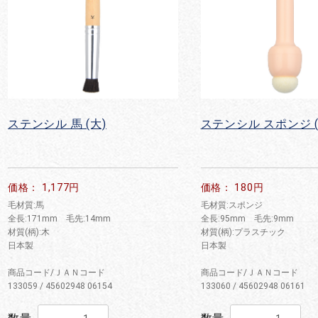
ステンシル 馬 (大)
ステンシル スポンジ (
価格： 1,177円
価格： 180円
毛材質:馬
毛材質:スポンジ
全長:171mm 毛先:14mm
全長:95mm 毛先:9mm
材質(柄):木
材質(柄):プラスチック
日本製
日本製
商品コード/ＪＡＮコード
商品コード/ＪＡＮコード
133059 / 45602948 06154
133060 / 45602948 06161