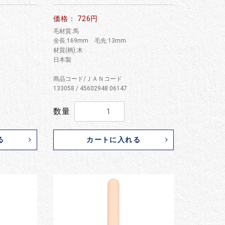
価格： 726円
毛材質:馬
全長:169mm 毛先:13mm
材質(柄):木
日本製
商品コード/ＪＡＮコード
133058 / 45602948 06147
数量
る
カートに入れる