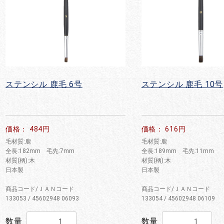
ステンシル 鹿毛 6号
ステンシル 鹿毛 10号
価格： 484円
価格： 616円
毛材質:鹿
毛材質:鹿
全長:182mm 毛先:7mm
全長:189mm 毛先:11mm
材質(柄):木
材質(柄):木
日本製
日本製
商品コード/ＪＡＮコード
商品コード/ＪＡＮコード
133053 / 45602948 06093
133054 / 45602948 06109
数量
数量