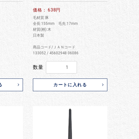
価格： 638円
毛材質:豚
全長:155mm 毛先:17mm
材質(柄):木
日本製
商品コード/ＪＡＮコード
133052 / 45602948 06086
数量
る
カートに入れる