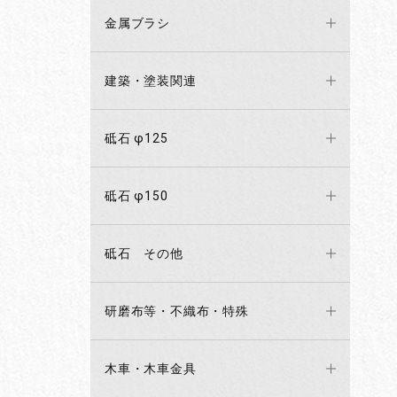
金属ブラシ
建築・塗装関連
砥石 φ125
砥石 φ150
砥石 その他
研磨布等・不織布・特殊
木車・木車金具