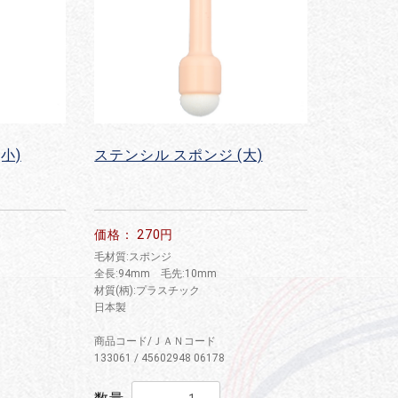
小)
ステンシル スポンジ (大)
価格： 270円
毛材質:スポンジ
全長:94mm 毛先:10mm
材質(柄):プラスチック
日本製
商品コード/ＪＡＮコード
133061 / 45602948 06178