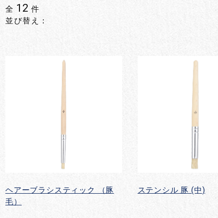
12
全
件
並び替え：
ヘアーブラシスティック （豚
ステンシル 豚 (中)
毛）