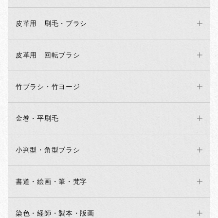
皮革用 刷毛・ブラシ
皮革用 回転ブラシ
竹ブラシ・竹ヨージ
金巻・平刷毛
小判型・角型ブラシ
書道・絵画・筆・梵字
染色・経師・製本・版画