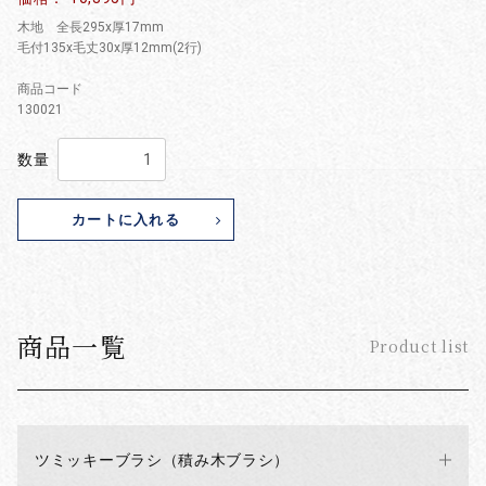
木地 全長295x厚17mm
毛付135x毛丈30x厚12mm(2行)
商品コード
130021
数量
カートに入れる
商品一覧
Product list
ツミッキーブラシ（積み木ブラシ）