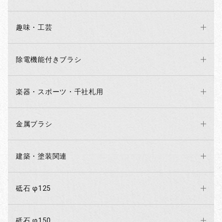
趣味・工芸
除電機能付きブラシ
楽器・スポーツ・千社札用
金属ブラシ
建築・塗装関連
砥石 φ125
お買い物を続ける
カートへ進む
砥石 φ150