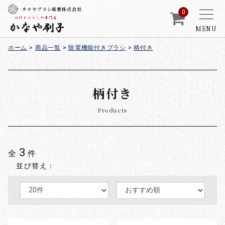
カナヤブラシ産業株式会社
0
MENU
ホーム
>
商品一覧
>
除電機能付きブラシ
>
柄付き
柄付き
Products
3
全
件
並び替え：