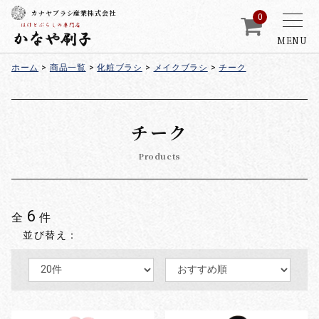
カナヤブラシ産業株式会社
0
MENU
ホーム
>
商品一覧
>
化粧ブラシ
>
メイクブラシ
>
チーク
チーク
Products
6
全
件
並び替え：