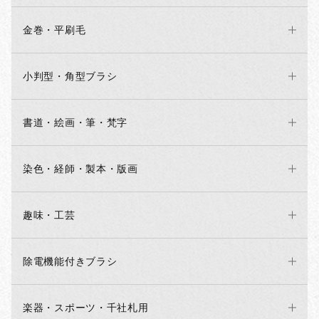
金巻・平刷毛
小判型・角型ブラシ
書道・絵画・筆・梵字
染色・経師・製本・版画
お買い物を続ける
カートへ進む
趣味・工芸
除電機能付きブラシ
楽器・スポーツ・千社札用