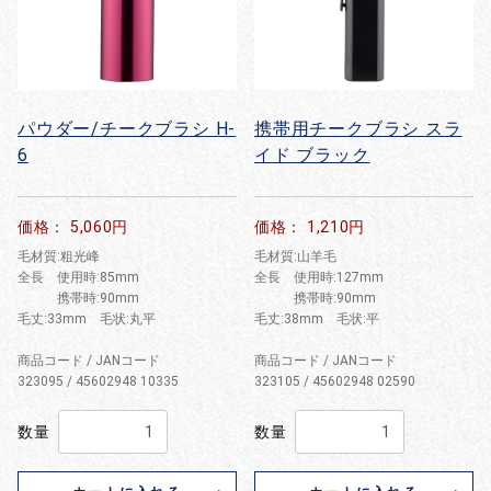
パウダー/チークブラシ H-
携帯用チークブラシ スラ
6
イド ブラック
価格： 5,060円
価格： 1,210円
毛材質:粗光峰
毛材質:山羊毛
全長 使用時:85mm
全長 使用時:127mm
携帯時:90mm
携帯時:90mm
毛丈:33mm 毛状:丸平
毛丈:38mm 毛状:平
商品コード / JANコード
商品コード / JANコード
323095 / 45602948 10335
323105 / 45602948 02590
数量
数量