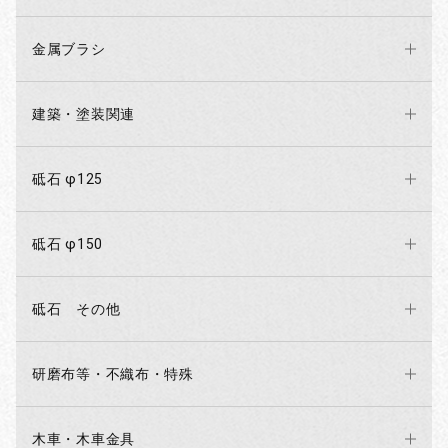
金属ブラシ
建築・塗装関連
砥石 φ125
砥石 φ150
砥石 その他
研磨布等・不織布・特殊
木車・木車金具