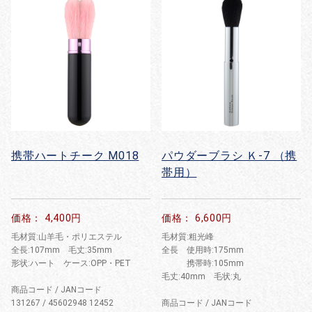
携帯ハートチーク M018
パウダーブラシ Ｋ-7 （携
帯用）
価格： 4,400円
価格： 6,600円
毛材質:山羊毛・ポリエステル
毛材質:粗光峰
全長:107mm 毛丈:35mm
全長 使用時:175mm
形状:ハート ケース:OPP・PET
携帯時:105mm
毛丈:40mm 毛状:丸
商品コード / JANコード
131267 / 45602948 12452
商品コード / JANコード