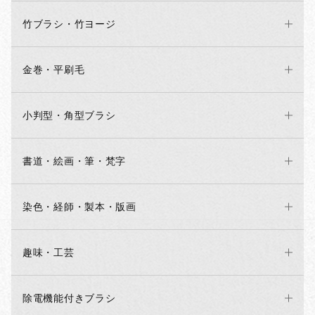
竹ブラシ・竹ヨージ
金巻・平刷毛
小判型・角型ブラシ
書道・絵画・筆・梵字
染色・経師・製本・版画
趣味・工芸
除電機能付きブラシ