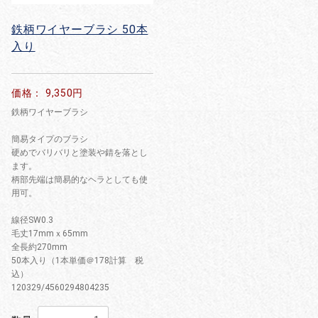
鉄柄ワイヤーブラシ 50本
入り
価格： 9,350円
鉄柄ワイヤーブラシ
簡易タイプのブラシ
硬めでバリバリと塗装や錆を落とし
ます。
柄部先端は簡易的なヘラとしても使
用可。
線径SW0.3
毛丈17mmｘ65mm
全長約270mm
50本入り（1本単価＠178計算 税
込）
120329/4560294804235