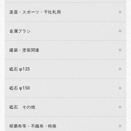
楽器・スポーツ・千社札用
お買い物を続ける
カートへ進む
金属ブラシ
建築・塗装関連
砥石 φ125
砥石 φ150
砥石 その他
研磨布等・不織布・特殊