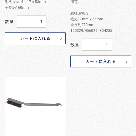
毛丈 約φ16～17ｘ53mm
用可。
全長約160mm
線径SW0.3
毛丈17mmｘ65mm
数量
全長約270mm
120329/4560294804235
カートに入れる
数量
カートに入れる