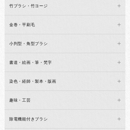
竹ブラシ・竹ヨージ
金巻・平刷毛
小判型・角型ブラシ
書道・絵画・筆・梵字
染色・経師・製本・版画
趣味・工芸
除電機能付きブラシ