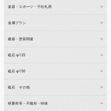
楽器・スポーツ・千社札用
金属ブラシ
建築・塗装関連
砥石 φ125
砥石 φ150
砥石 その他
研磨布等・不織布・特殊