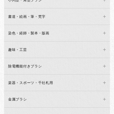
小判型・角型ブラシ
書道・絵画・筆・梵字
染色・経師・製本・版画
趣味・工芸
除電機能付きブラシ
楽器・スポーツ・千社札用
金属ブラシ