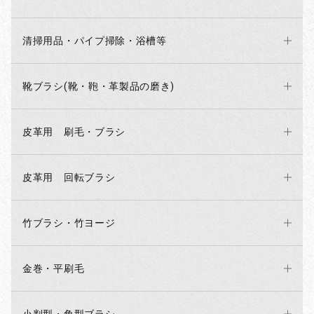
清掃用品・パイプ掃除・浴槽等
靴ブラシ(靴・鞄・革製品の磨き)
皮革用 刷毛・ブラシ
皮革用 回転ブラシ
竹ブラシ・竹ヨージ
金巻・平刷毛