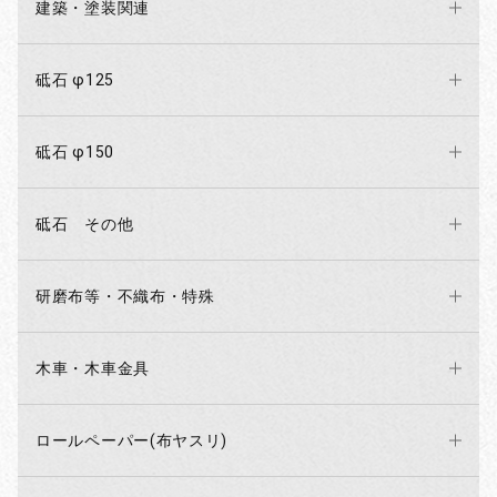
建築・塗装関連
砥石 φ125
砥石 φ150
砥石 その他
研磨布等・不織布・特殊
木車・木車金具
ロールペーパー(布ヤスリ)