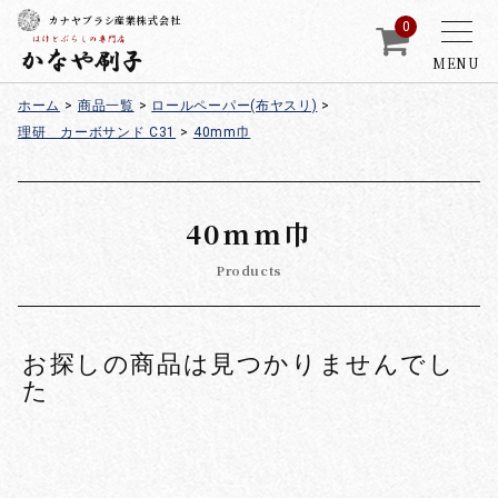
カナヤブラシ産業株式会社
0
MENU
ホーム
>
商品一覧
>
ロールペーパー(布ヤスリ)
>
理研 カーボサンド C31
>
40mm巾
40mm巾
Products
お探しの商品は見つかりませんでし
た