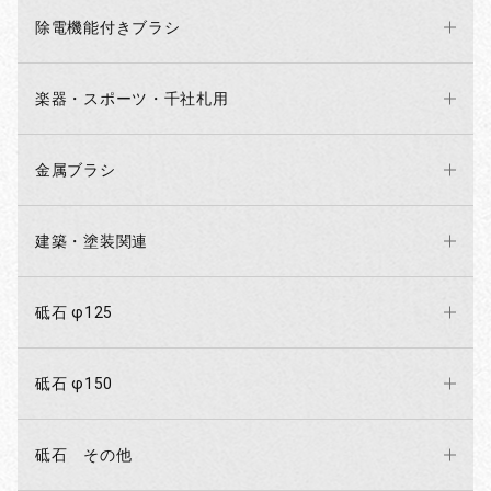
除電機能付きブラシ
楽器・スポーツ・千社札用
金属ブラシ
建築・塗装関連
砥石 φ125
砥石 φ150
砥石 その他