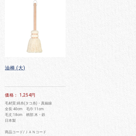
油棒 (大)
価格： 1,254円
毛材質:綿糸(タコ糸)・真鍮線
全長:40cm 毛巾:11cm
毛丈:18cm 柄部:木・鉄
日本製
商品コード/ＪＡＮコード