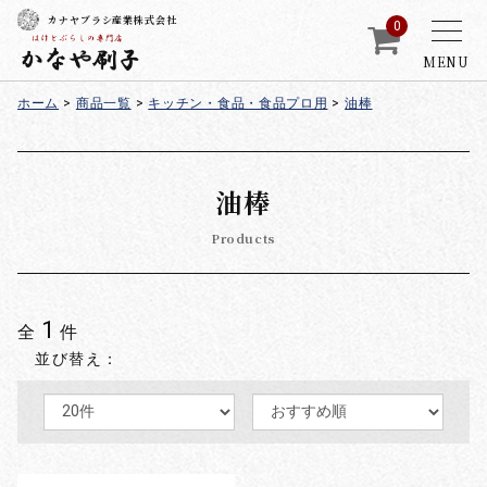
カナヤブラシ産業株式会社
0
MENU
ホーム
>
商品一覧
>
キッチン・食品・食品プロ用
>
油棒
油棒
Products
1
全
件
並び替え：