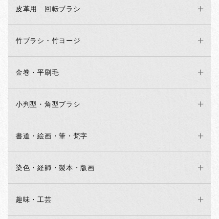
皮革用 回転ブラシ
竹ブラシ・竹ヨージ
金巻・平刷毛
小判型・角型ブラシ
書道・絵画・筆・梵字
染色・経師・製本・版画
趣味・工芸