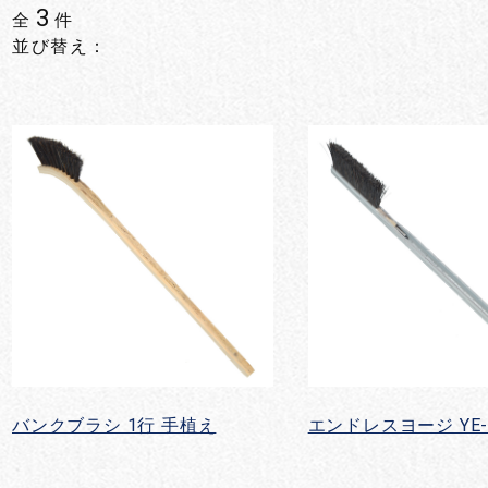
3
全
件
並び替え：
バンクブラシ 1行 手植え
エンドレスヨージ YE-