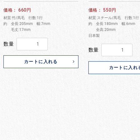
価格： 660円
価格： 550円
材質:竹/馬毛 行数:1行
材質:スチール/馬毛 行数:1行
約 全長:205mm 幅:7mm
約 全長:180mm 幅:6mm
毛丈:17mm
全高:20mm
日本製
数量
数量
カートに入れる
カートに入れ