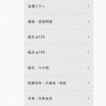
金属ブラシ
建築・塗装関連
砥石 φ125
砥石 φ150
砥石 その他
研磨布等・不織布・特殊
木車・木車金具