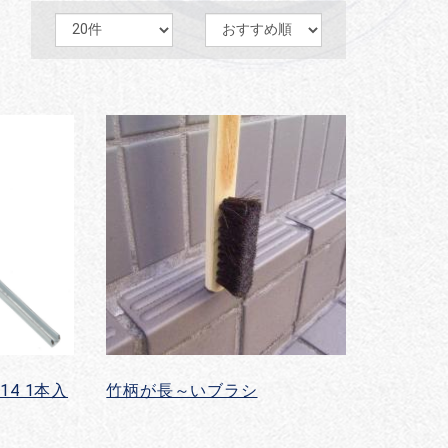
14 1本入
竹柄が長～いブラシ