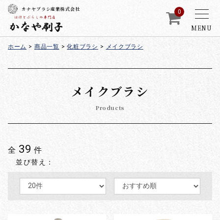
カナヤブラシ産業株式会社
0
MENU
ホーム
>
商品一覧
>
化粧ブラシ
>
メイクブラシ
メイクブラシ
Products
39
全
件
並び替え：