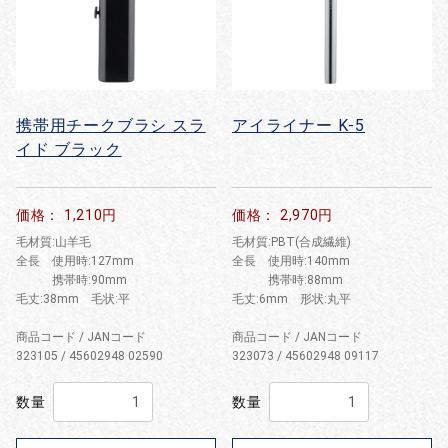
携帯用チークブラシ スラ
アイライナー K-5
イド ブラック
価格： 1,210円
価格： 2,970円
毛材質:山羊毛
毛材質:PBT(合成繊維)
全長 使用時:127mm
全長 使用時:140mm
携帯時:90mm
携帯時:88mm
毛丈:38mm 毛状:平
毛丈:6mm 形状:丸平
商品コード / JANコード
商品コード / JANコード
323105 / 45602948 02590
323073 / 45602948 09117
数量
数量