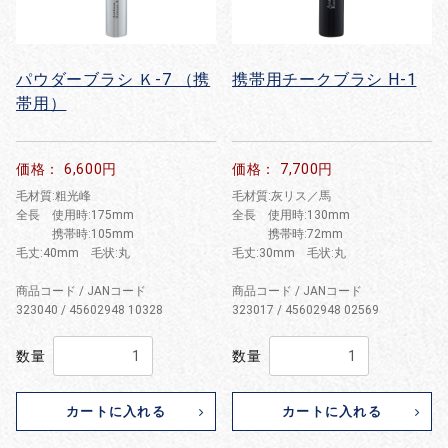
パウダーブラシ Ｋ-7 （携
携帯用チークブラシ H-1
帯用）
価格： 6,600円
価格： 7,700円
毛材質:粗光峰
毛材質:灰リス／馬
全長 使用時:175mm
全長 使用時:130mm
携帯時:105mm
携帯時:72mm
毛丈:40mm 毛状:丸
毛丈:30mm 毛状:丸
商品コード / JANコード
商品コード / JANコード
323040 / 45602948 10328
323017 / 45602948 02569
数量
数量
カートに入れる
カートに入れる