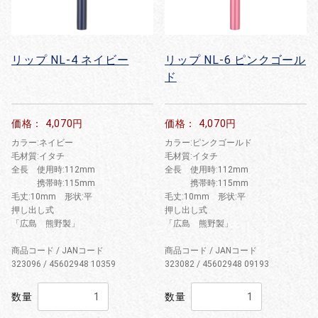
リップ NL-4 ネイビー
リップ NL-6 ピンクゴール
ド
価格： 4,070円
価格： 4,070円
カラー:ネイビー
カラー:ピンクゴールド
毛材質:イタチ
毛材質:イタチ
全長 使用時:112mm
全長 使用時:112mm
携帯時:115mm
携帯時:115mm
毛丈:10mm 形状:平
毛丈:10mm 形状:平
押し出し式
押し出し式
「広島 熊野製」
「広島 熊野製」
商品コード / JANコード
商品コード / JANコード
323096 / 45602948 10359
323082 / 45602948 09193
数量
数量