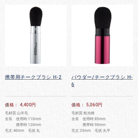
携帯用チークブラシ H-2
パウダー/チークブラシ H-
6
価格： 4,400円
価格： 5,060円
毛材質:山羊毛
毛材質:粗光峰
全長 使用時:110mm
全長 使用時:85mm
携帯時:120mm
携帯時:90mm
毛丈:40mm 毛状:丸
毛丈:33mm 毛状:丸平