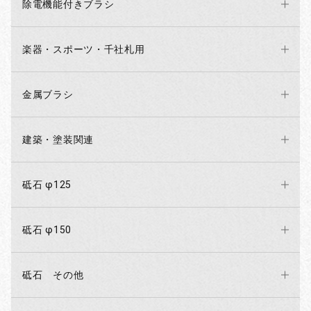
除電機能付きブラシ
楽器・スポーツ・千社札用
金属ブラシ
建築・塗装関連
砥石 φ125
砥石 φ150
砥石 その他