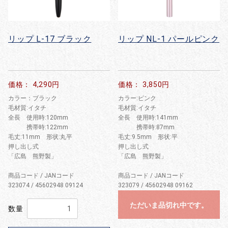
リップ L-17 ブラック
リップ NL-1 パールピンク
価格： 4,290円
価格： 3,850円
カラー：ブラック
カラー:ピンク
毛材質:イタチ
毛材質:イタチ
全長 使用時:120mm
全長 使用時:141mm
携帯時:122mm
携帯時:87mm
毛丈:11mm 形状:丸平
毛丈:9.5mm 形状:平
押し出し式
押し出し式
「広島 熊野製」
「広島 熊野製」
商品コード / JANコード
商品コード / JANコード
323074 / 45602948 09124
323079 / 45602948 09162
ただいま品切れ中です。
数量