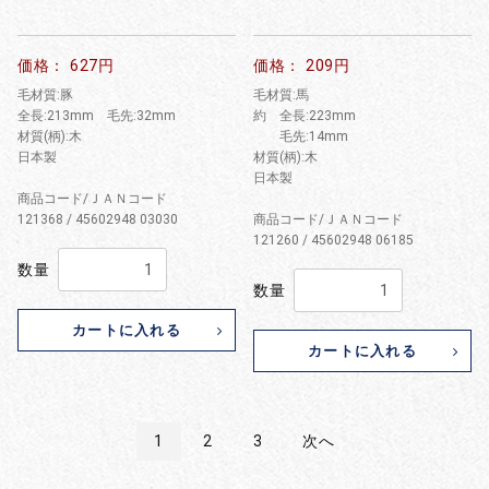
価格： 627円
価格： 209円
毛材質:豚
毛材質:馬
全長:213mm 毛先:32mm
約 全長:223mm
材質(柄):木
毛先:14mm
日本製
材質(柄):木
日本製
商品コード/ＪＡＮコード
121368 / 45602948 03030
商品コード/ＪＡＮコード
121260 / 45602948 06185
数量
数量
カートに入れる
カートに入れる
1
2
3
次へ