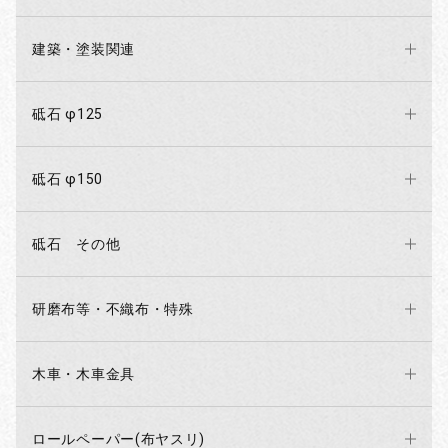
建築・塗装関連
砥石 φ125
砥石 φ150
砥石 その他
研磨布等・不織布・特殊
木車・木車金具
ロールペーパー(布ヤスリ)