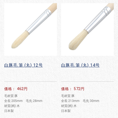
白豚毛 筆 (丸) 12号
白豚毛 筆 (丸) 14号
お買い物を続ける
カートへ進む
価格： 462円
価格： 572円
毛材質:豚
毛材質:豚
全長:205mm 毛先:28mm
全長:213mm 毛先:30mm
材質(柄):木
材質(柄):木
日本製
日本製