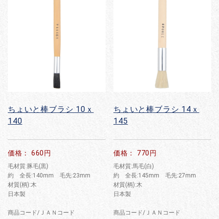
ちょいと棒ブラシ 10ｘ
ちょいと棒ブラシ 14ｘ
140
145
価格： 660円
価格： 770円
毛材質:豚毛(黒)
毛材質:馬毛(白)
約 全長:140mm 毛先:23mm
約 全長:145mm 毛先:27mm
材質(柄):木
材質(柄):木
日本製
日本製
商品コード/ＪＡＮコード
商品コード/ＪＡＮコード