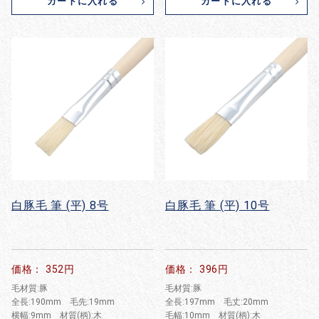
カートに入れる
カートに入れる
白豚毛 筆 (平) 8号
白豚毛 筆 (平) 10号
価格： 352円
価格： 396円
毛材質:豚
毛材質:豚
全長:190mm 毛先:19mm
全長:197mm 毛丈:20mm
横幅:9mm 材質(柄):木
毛幅:10mm 材質(柄):木