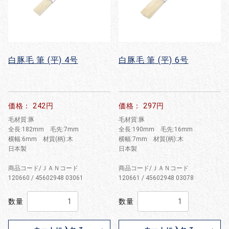
白豚毛 筆 (平) 4号
白豚毛 筆 (平) 6号
価格： 242円
価格： 297円
毛材質:豚
毛材質:豚
全長:182mm 毛先:7mm
全長:190mm 毛先:16mm
横幅:6mm 材質(柄):木
横幅:7mm 材質(柄):木
日本製
日本製
商品コード/ＪＡＮコード
商品コード/ＪＡＮコード
120660 / 45602948 03061
120661 / 45602948 03078
数量
数量