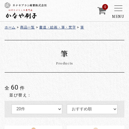
カナヤブラシ産業株式会社
0
MENU
ホーム
>
商品一覧
>
書道・絵画・筆・梵字
>
筆
筆
Products
60
全
件
並び替え：