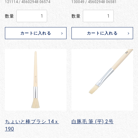
121114 / 45602948 06574
130049 / 45602948 06581
数量
数量
カートに入れる
カートに入れる
ちょいと棒ブラシ 14ｘ
白豚毛 筆 (平) 2号
190