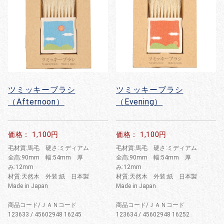
ツミッキーブラシ
ツミッキーブラシ
（Afternoon）
（Evening）
価格： 1,100円
価格： 1,100円
毛材質:馬毛 硬さ:ミディアム
毛材質:馬毛 硬さ:ミディアム
全高:90mm 幅:54mm 厚
全高:90mm 幅:54mm 厚
み:12mm
み:12mm
材質:天然木 外装:紙 日本製
材質:天然木 外装:紙 日本製
Made in Japan
Made in Japan
商品コード/ＪＡＮコード
商品コード/ＪＡＮコード
123633 / 45602948 16245
123634 / 45602948 16252