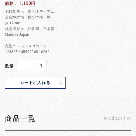
価格： 1,100円
毛材質:馬毛 硬さ:ミディアム
全高:90mm 幅:54mm 厚
み:12mm
材質:天然木 外装:紙 日本製
Made in Japan
商品コード/ＪＡＮコード
123635 / 45602948 16269
数量
カートに入れる
商品一覧
Product list