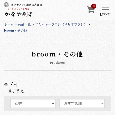
カナヤブラシ産業株式会社
0
MENU
ホーム
>
商品一覧
>
ツミッキーブラシ（積み木ブラシ）
>
broom・その他
broom・その他
Products
7
全
件
並び替え：