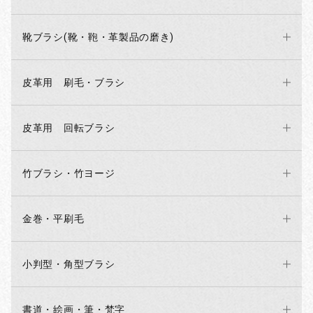
靴ブラシ(靴・鞄・革製品の磨き)
皮革用 刷毛・ブラシ
皮革用 回転ブラシ
お買い物を続ける
カートへ進む
竹ブラシ・竹ヨージ
金巻・平刷毛
小判型・角型ブラシ
書道・絵画・筆・梵字