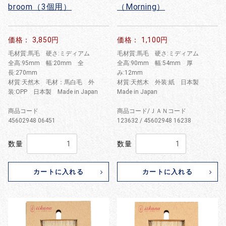
broom（3個用）
（Morning）
価格： 3,850円
価格： 1,100円
毛材質:馬毛 硬さ:ミディアム
毛材質:馬毛 硬さ:ミディアム
全高:95mm 幅:20mm 全
全高:90mm 幅:54mm 厚
長:270mm
み:12mm
材質:天然木 毛材：馬白毛 外
材質:天然木 外装:紙 日本製
装:OPP 日本製 Made in Japan
Made in Japan
商品コード
商品コード/ＪＡＮコード
45602948 06451
123632 / 45602948 16238
数量
数量
カートに入れる
カートに入れる