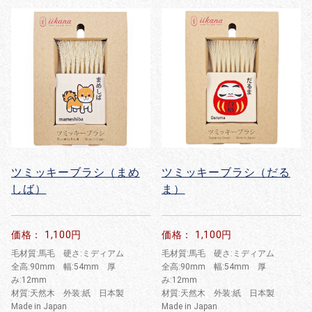
ツミッキーブラシ（まめ
ツミッキーブラシ（だる
しば）
ま）
価格： 1,100円
価格： 1,100円
毛材質:馬毛 硬さ:ミディアム
毛材質:馬毛 硬さ:ミディアム
全高:90mm 幅:54mm 厚
全高:90mm 幅:54mm 厚
み:12mm
み:12mm
材質:天然木 外装:紙 日本製
材質:天然木 外装:紙 日本製
Made in Japan
Made in Japan