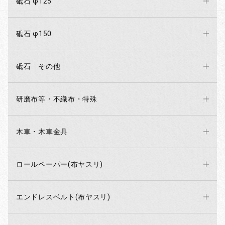
砥石 φ125
砥石 φ150
砥石 その他
研磨布等・不織布・特殊
木車・木車金具
ロールペーパー(布ヤスリ)
エンドレスベルト(布ヤスリ)