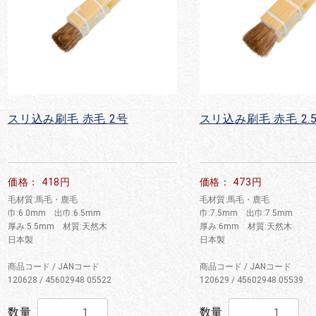
スリ込み刷毛 赤毛 2号
スリ込み刷毛 赤毛 2.
価格： 418円
価格： 473円
毛材質:馬毛・鹿毛
毛材質:馬毛・鹿毛
巾:6.0mm 出巾:6.5mm
巾:7.5mm 出巾:7.5mm
厚み:5.5mm 材質:天然木
厚み:6mm 材質:天然木
日本製
日本製
商品コード / JANコード
商品コード / JANコード
120628 / 45602948 05522
120629 / 45602948 05539
数量
数量