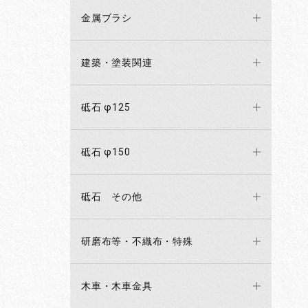
金属ブラシ
建築・塗装関連
砥石 φ125
砥石 φ150
砥石 その他
研磨布等・不織布・特殊
木車・木車金具