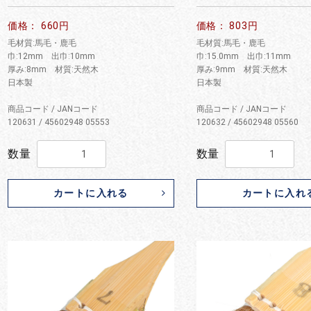
お買い物を続ける
カートへ進む
価格： 660円
価格： 803円
毛材質:馬毛・鹿毛
毛材質:馬毛・鹿毛
巾:12mm 出巾:10mm
巾:15.0mm 出巾:11mm
厚み:8mm 材質:天然木
厚み:9mm 材質:天然木
日本製
日本製
商品コード / JANコード
商品コード / JANコード
120631 / 45602948 05553
120632 / 45602948 05560
数量
数量
カートに入れる
カートに入れ