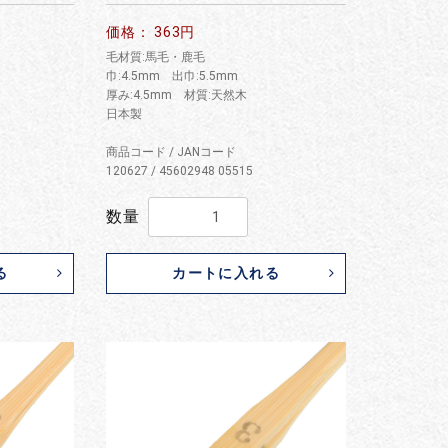
価格： 363円
毛材質:馬毛・鹿毛
巾:4.5mm 出巾:5.5mm
厚み:4.5mm 材質:天然木
日本製
商品コード / JANコード
120627 / 45602948 05515
数量
る
カートに入れる