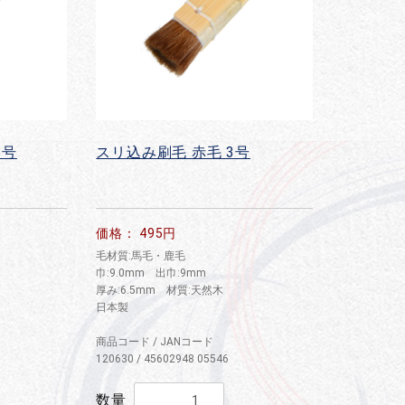
5号
スリ込み刷毛 赤毛 3号
価格： 495円
毛材質:馬毛・鹿毛
巾:9.0mm 出巾:9mm
厚み:6.5mm 材質:天然木
日本製
商品コード / JANコード
120630 / 45602948 05546
数量