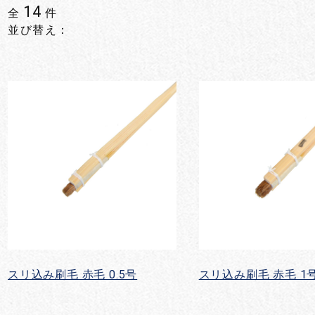
14
全
件
並び替え：
スリ込み刷毛 赤毛 0.5号
スリ込み刷毛 赤毛 1