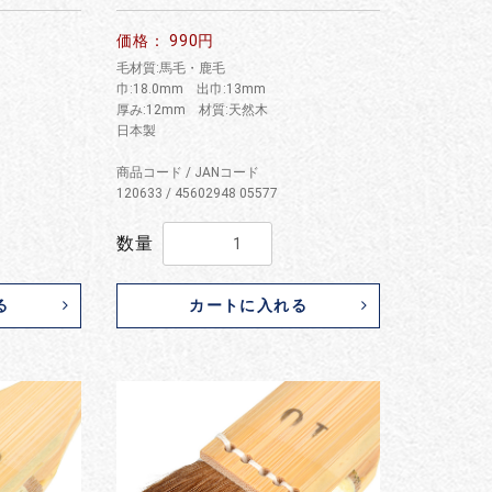
価格： 990円
毛材質:馬毛・鹿毛
巾:18.0mm 出巾:13mm
厚み:12mm 材質:天然木
日本製
商品コード / JANコード
120633 / 45602948 05577
数量
る
カートに入れる