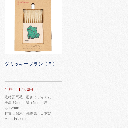
ツミッキーブラシ（Ｆ）
価格： 1,100円
毛材質:馬毛 硬さ:ミディアム
全高:90mm 幅:54mm 厚
み:12mm
材質:天然木 外装:紙 日本製
Made in Japan