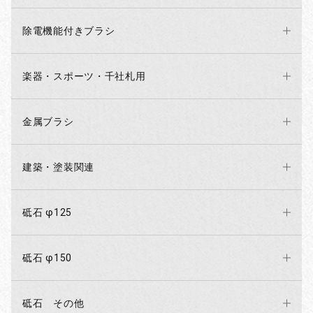
除電機能付きブラシ
楽器・スポーツ・千社札用
金属ブラシ
建築・塗装関連
砥石 φ125
砥石 φ150
砥石 その他