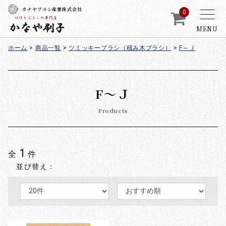
カナヤブラシ産業株式会社
0
MENU
ホーム
>
商品一覧
>
ツミッキーブラシ（積み木ブラシ）
>
F～Ｊ
F～Ｊ
Products
1
全
件
並び替え：