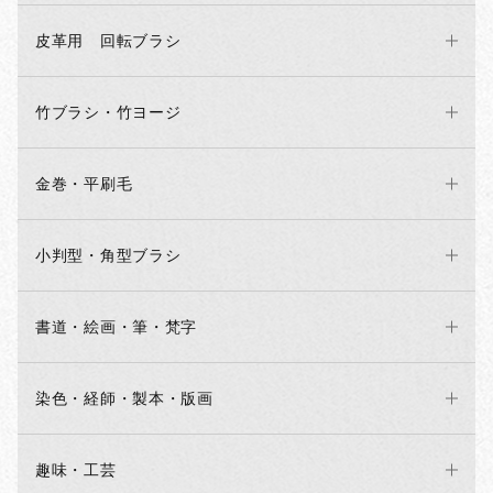
皮革用 回転ブラシ
竹ブラシ・竹ヨージ
金巻・平刷毛
小判型・角型ブラシ
書道・絵画・筆・梵字
染色・経師・製本・版画
趣味・工芸