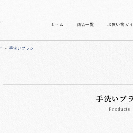
で
ホーム
商品一覧
お買い物ガ
ア
>
手洗いブラシ
手洗いブ
Products