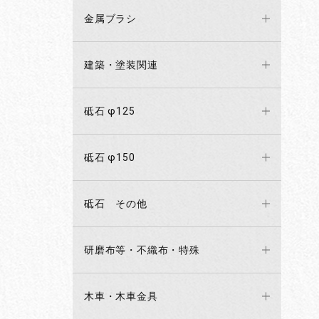
金属ブラシ
建築・塗装関連
砥石 φ125
砥石 φ150
砥石 その他
研磨布等・不織布・特殊
木車・木車金具