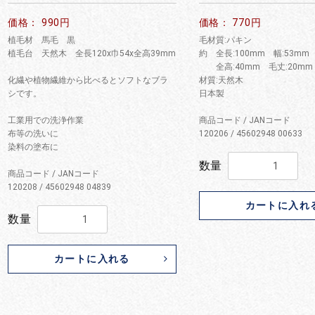
価格： 990円
価格： 770円
植毛材 馬毛 黒
毛材質:パキン
植毛台 天然木 全長120x巾54x全高39mm
約 全長:100mm 幅:53m
全高:40mm 毛丈:20mm
化繊や植物繊維から比べるとソフトなブラ
材質:天然木
シです。
日本製
工業用での洗浄作業
商品コード / JANコード
布等の洗いに
120206 / 45602948 00633
染料の塗布に
数量
商品コード / JANコード
120208 / 45602948 04839
カートに入れ
数量
カートに入れる