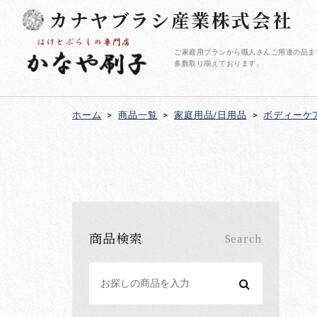
カナヤブラシ産業株式会社
ご家庭用ブラシから職人さんご用達の品ま
多数取り揃えております。
ホーム
>
商品一覧
>
家庭用品/日用品
>
ボディーケ
商品検索
Search