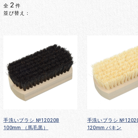
2
全
件
並び替え：
手洗いブラシ №120208
手洗いブラシ №1202
100mm （馬毛黒）
120mm パキン