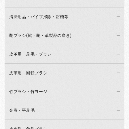
清掃用品・パイプ掃除・浴槽等
靴ブラシ(靴・鞄・革製品の磨き)
皮革用 刷毛・ブラシ
皮革用 回転ブラシ
竹ブラシ・竹ヨージ
金巻・平刷毛