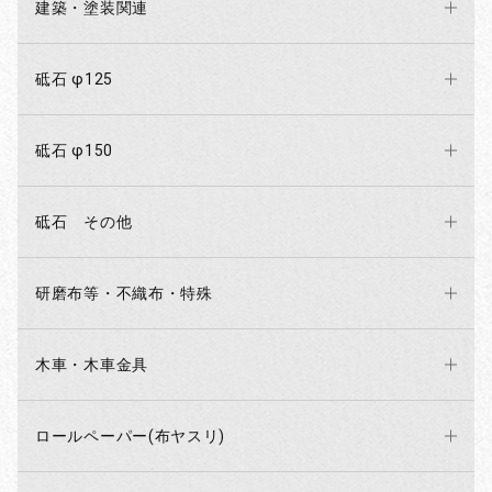
建築・塗装関連
砥石 φ125
砥石 φ150
砥石 その他
研磨布等・不織布・特殊
木車・木車金具
ロールペーパー(布ヤスリ)