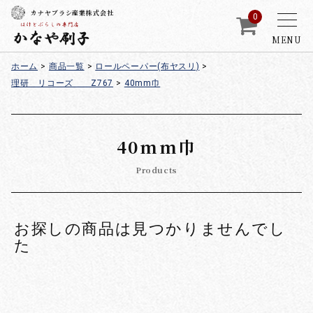
カナヤブラシ産業株式会社
0
MENU
ホーム
>
商品一覧
>
ロールペーパー(布ヤスリ)
>
理研 リコーズ Z767
>
40mm巾
40mm巾
Products
お探しの商品は見つかりませんでし
た