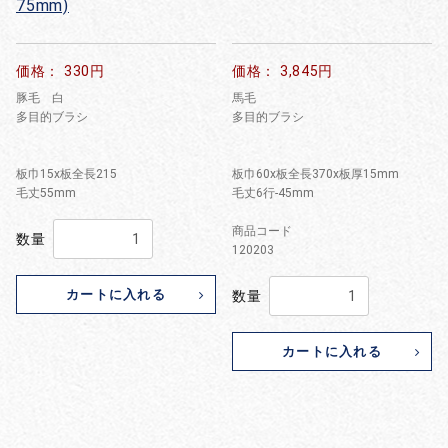
75mm)
価格： 330円
価格： 3,845円
豚毛 白
馬毛
多目的ブラシ
多目的ブラシ
板巾15x板全長215
板巾60x板全長370x板厚15mm
毛丈55mm
毛丈6行-45mm
商品コード
数量
120203
カートに入れる
数量
カートに入れる