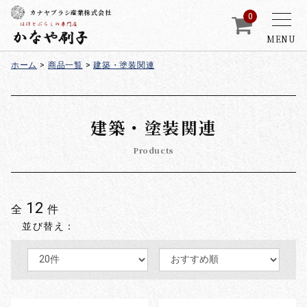
カナヤブラシ産業株式会社
0
MENU
ホーム
>
商品一覧
>
建築・塗装関連
建築・塗装関連
Products
12
全
件
並び替え：