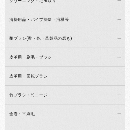
クリーニング・毛玉取り
清掃用品・パイプ掃除・浴槽等
靴ブラシ(靴・鞄・革製品の磨き)
皮革用 刷毛・ブラシ
皮革用 回転ブラシ
竹ブラシ・竹ヨージ
金巻・平刷毛