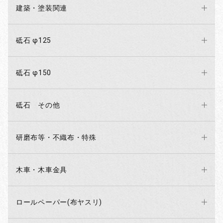
建築・塗装関連
砥石 φ125
砥石 φ150
砥石 その他
研磨布等・不織布・特殊
木車・木車金具
ロールペーパー(布ヤスリ)