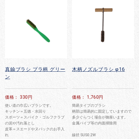
真鍮ブラシ プラ柄 グリー
木柄ノズルブラシ φ16
ン
価格： 330円
価格： 1,760円
使い道の巾広いブラシです。
簡易タイプのブラシ
キッチン＝五徳・水回り
柄部は簡易的に固定していますので
スポーツ＝スパイク・ゴルフクラブ
多少ぐらつく場合が御座います。
の泥や汚れ落とし
金属パイプ等の内面掃除用
皮革＝スエードやヌバックのお手入
れ
線径 SUS0.2W