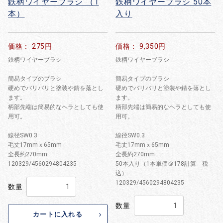
鉄柄ワイヤーブラシ （1
鉄柄ワイヤーブラシ 50本
本）
入り
価格： 275円
価格： 9,350円
鉄柄ワイヤーブラシ
鉄柄ワイヤーブラシ
簡易タイプのブラシ
簡易タイプのブラシ
硬めでバリバリと塗装や錆を落とし
硬めでバリバリと塗装や錆を落とし
ます。
ます。
柄部先端は簡易的なヘラとしても使
柄部先端は簡易的なヘラとしても使
用可。
用可。
線径SW0.3
線径SW0.3
毛丈17mmｘ65mm
毛丈17mmｘ65mm
全長約270mm
全長約270mm
120329/4560294804235
50本入り（1本単価＠178計算 税
込）
120329/4560294804235
数量
数量
カートに入れる