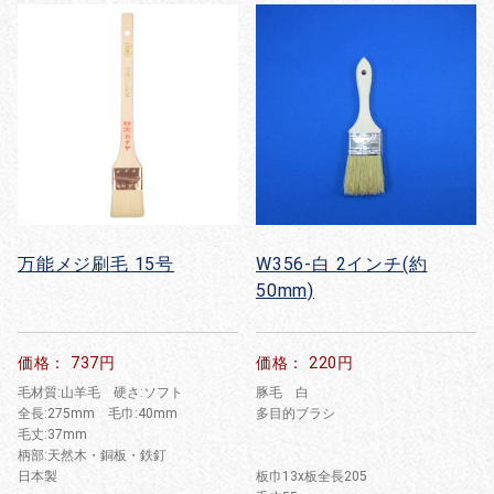
万能メジ刷毛 15号
W356-白 2インチ(約
50mm)
価格： 737円
価格： 220円
毛材質:山羊毛 硬さ:ソフト
豚毛 白
全長:275mm 毛巾:40mm
多目的ブラシ
毛丈:37mm
柄部:天然木・銅板・鉄釘
日本製
板巾13x板全長205