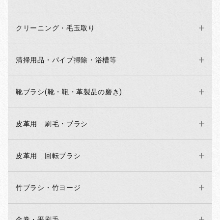
お買い物を続ける
カートへ進む
クリーニング・毛玉取り
清掃用品・パイプ掃除・浴槽等
靴ブラシ(靴・鞄・革製品の磨き)
皮革用 刷毛・ブラシ
皮革用 回転ブラシ
竹ブラシ・竹ヨージ
金巻・平刷毛