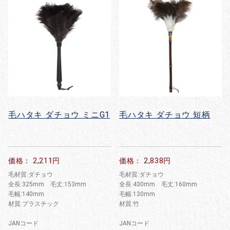
毛ハタキ ダチョウ ミニG1
毛ハタキ ダチョウ 短柄
価格： 2,211円
価格： 2,838円
毛材質:ダチョウ
毛材質:ダチョウ
全長:325mm 毛丈:153mm
全長:430mm 毛丈:160mm
毛幅:140mm
毛幅:130mm
材質:プラスチック
材質:竹
JANコード
JANコード