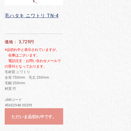
毛ハタキ ニワトリ TN-4
価格： 3,729円
※品切れ中と表示されていますが、
在庫はございます。
電話注文・お問い合わせメールで
の受付となっております。
毛材質:ニワトリ
全長:750mm 毛丈:250mm
毛幅:250mm
材質:竹
JANコード
45602948 00299
ただいま品切れ中です。