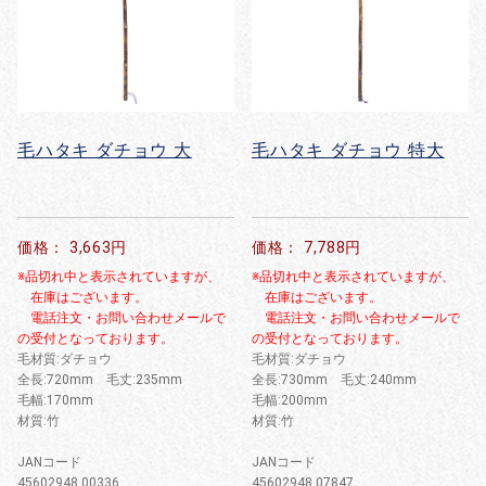
毛ハタキ ダチョウ 大
毛ハタキ ダチョウ 特大
価格： 3,663円
価格： 7,788円
※品切れ中と表示されていますが、
※品切れ中と表示されていますが、
在庫はございます。
在庫はございます。
電話注文・お問い合わせメールで
電話注文・お問い合わせメールで
の受付となっております。
の受付となっております。
毛材質:ダチョウ
毛材質:ダチョウ
全長:720mm 毛丈:235mm
全長:730mm 毛丈:240mm
毛幅:170mm
毛幅:200mm
材質:竹
材質:竹
JANコード
JANコード
45602948 00336
45602948 07847