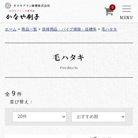
カナヤブラシ産業株式会社
0
MENU
ホーム
>
商品一覧
>
清掃用品・パイプ掃除・浴槽等
>
毛ハタキ
毛ハタキ
Products
9
全
件
並び替え：