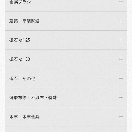
金属ブラシ
建築・塗装関連
砥石 φ125
砥石 φ150
砥石 その他
研磨布等・不織布・特殊
木車・木車金具