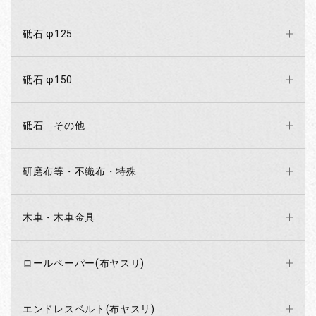
砥石 φ125
砥石 φ150
砥石 その他
研磨布等・不織布・特殊
木車・木車金具
ロールペーパー(布ヤスリ)
エンドレスベルト(布ヤスリ)