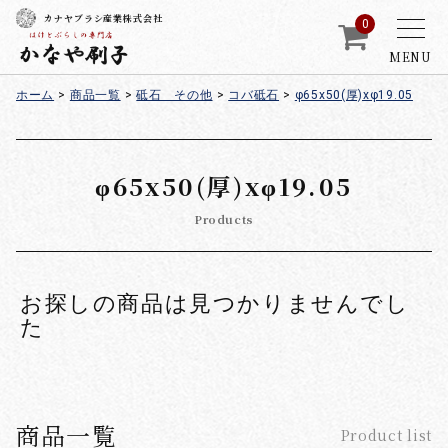
カナヤブラシ産業株式会社
0
MENU
ホーム
>
商品一覧
>
砥石 その他
>
コバ砥石
>
φ65x50(厚)xφ19.05
φ65x50(厚)xφ19.05
Products
お探しの商品は見つかりませんでし
た
商品一覧
Product list