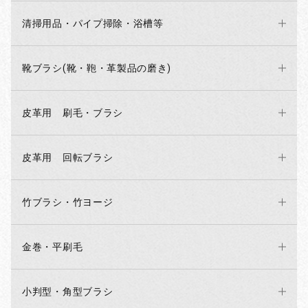
清掃用品・パイプ掃除・浴槽等
靴ブラシ(靴・鞄・革製品の磨き)
皮革用 刷毛・ブラシ
皮革用 回転ブラシ
竹ブラシ・竹ヨージ
金巻・平刷毛
小判型・角型ブラシ