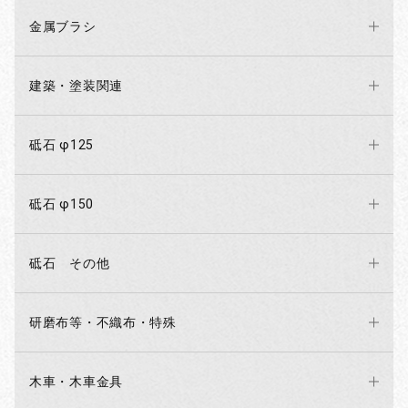
金属ブラシ
建築・塗装関連
砥石 φ125
砥石 φ150
砥石 その他
研磨布等・不織布・特殊
木車・木車金具