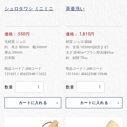
シュロタワシ ミニミニ
茶釜洗い
価格： 550円
価格： 1,815円
毛材質:シュロ
材質:シュロ/銅線
約 長さ:80mm 幅:60mm
約 全長:163mm(紐含まず)
厚み:30mm
太さ:頭40㎜=ブラシ部先端60㎜
日本製
約 紐部:70㎜
商品コード / JANコード
商品コード / JANコード
131651 / 45602948 11622
131164 / 45602948 10946
数量
数量
カートに入れる
カートに入れる