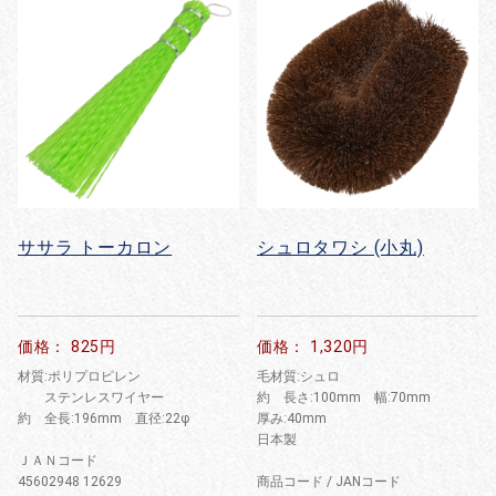
ササラ トーカロン
シュロタワシ (小丸)
価格： 825円
価格： 1,320円
材質:ポリプロピレン
毛材質:シュロ
ステンレスワイヤー
約 長さ:100mm 幅:70mm
約 全長:196mm 直径:22φ
厚み:40mm
日本製
ＪＡＮコード
45602948 12629
商品コード / JANコード