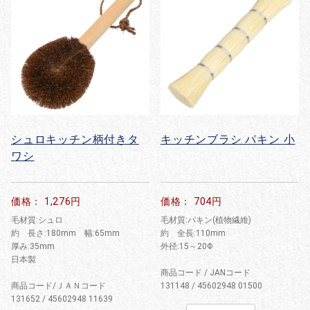
シュロキッチン柄付きタ
キッチンブラシ パキン 小
ワシ
価格： 1,276円
価格： 704円
毛材質:シュロ
毛材質:パキン(植物繊維)
約 長さ:180mm 幅:65mm
約 全長:110mm
厚み:35mm
外径:15～20Φ
日本製
商品コード / JANコード
商品コード/ＪＡＮコード
131148 / 45602948 01500
131652 / 45602948 11639