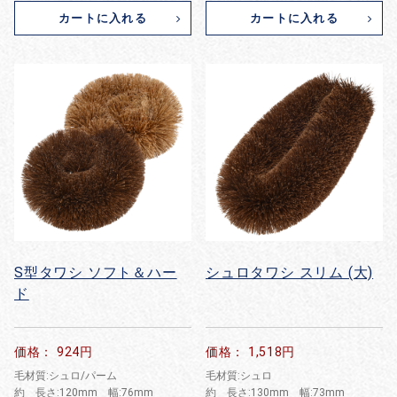
カートに入れる
カートに入れる
S型タワシ ソフト＆ハー
シュロタワシ スリム (大)
ド
価格： 924円
価格： 1,518円
毛材質:シュロ/パーム
毛材質:シュロ
約 長さ:120mm 幅:76mm
約 長さ:130mm 幅:73mm