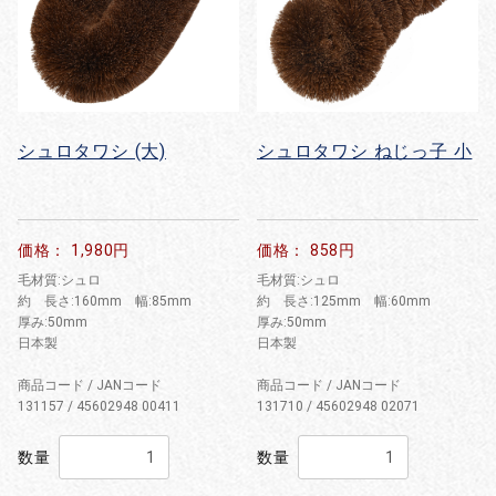
シュロタワシ (大)
シュロタワシ ねじっ子 小
価格： 1,980円
価格： 858円
毛材質:シュロ
毛材質:シュロ
約 長さ:160mm 幅:85mm
約 長さ:125mm 幅:60mm
厚み:50mm
厚み:50mm
日本製
日本製
商品コード / JANコード
商品コード / JANコード
131157 / 45602948 00411
131710 / 45602948 02071
数量
数量