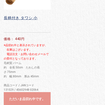
お買い物を続ける
カートへ進む
長柄付き タワシ 小
価格： 440円
※品切れ中と表示されていますが、
在庫はございます。
電話注文・お問い合わせメールで
の受付となっております。
毛材質:パーム
約 全長:50cm たわしの長
さ:75mm
約 幅:80mm 厚み:45mm
商品コード / JANコード
131029 / 45602948 02064
ただいま品切れ中です。