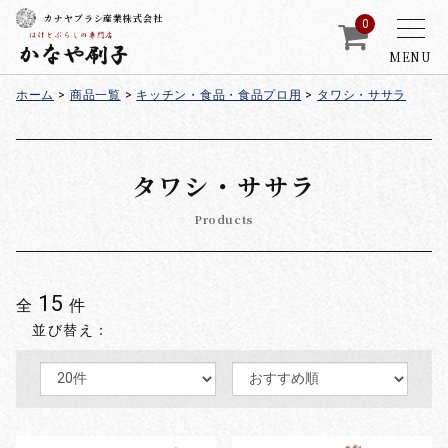
カナヤブラシ産業株式会社
0
MENU
ホーム
>
商品一覧
>
キッチン・食品・食品プロ用
>
タワシ・ササラ
タワシ・ササラ
Products
15
全
件
並び替え：