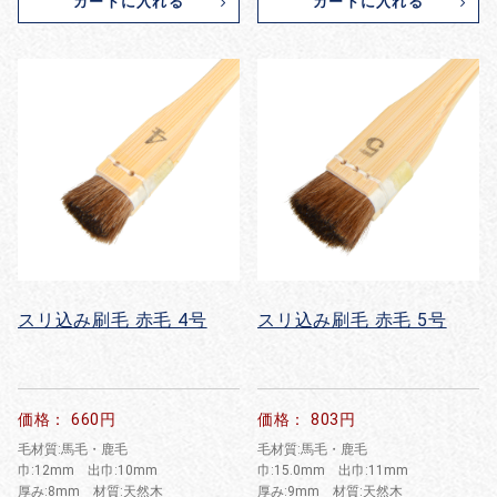
カートに入れる
カートに入れる
スリ込み刷毛 赤毛 4号
スリ込み刷毛 赤毛 5号
価格： 660円
価格： 803円
毛材質:馬毛・鹿毛
毛材質:馬毛・鹿毛
巾:12mm 出巾:10mm
巾:15.0mm 出巾:11mm
厚み:8mm 材質:天然木
厚み:9mm 材質:天然木