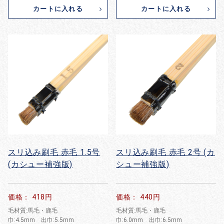
カートに入れる
カートに入れる
スリ込み刷毛 赤毛 1.5号
スリ込み刷毛 赤毛 2号 (カ
お買い物を続ける
カートへ進む
(カシュー補強版)
シュー補強版)
価格： 418円
価格： 440円
毛材質:馬毛・鹿毛
毛材質:馬毛・鹿毛
巾:4.5mm 出巾:5.5mm
巾:6.0mm 出巾:6.5mm