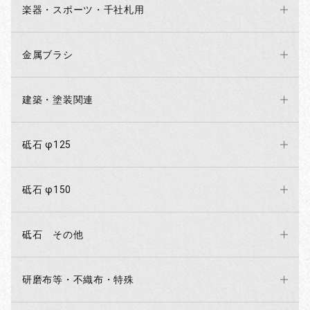
楽器・スポーツ・千社札用
金属ブラシ
建築・塗装関連
砥石 φ125
砥石 φ150
砥石 その他
研磨布等・不織布・特殊