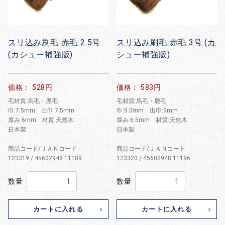
スリ込み刷毛 赤毛 2.5号
スリ込み刷毛 赤毛 3号 (カ
(カシュー補強版)
シュー補強版)
価格： 528円
価格： 583円
毛材質:馬毛・鹿毛
毛材質:馬毛・鹿毛
巾:7.5mm 出巾:7.5mm
巾:9.0mm 出巾:9mm
厚み:6mm 材質:天然木
厚み:6.5mm 材質:天然木
日本製
日本製
商品コード/ＪＡＮコード
商品コード/ＪＡＮコード
123319 / 45602948 11189
123320 / 45602948 11196
数量
数量
カートに入れる
カートに入れる