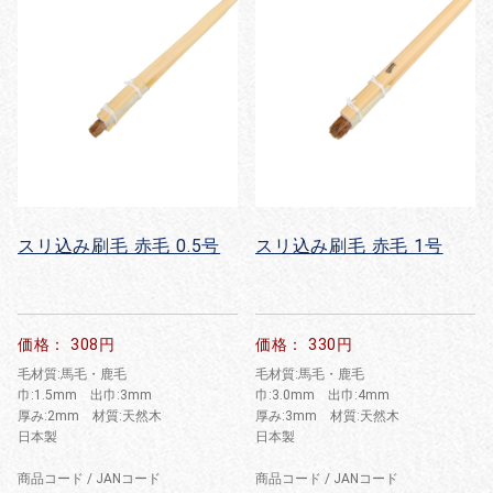
スリ込み刷毛 赤毛 0.5号
スリ込み刷毛 赤毛 1号
価格： 308円
価格： 330円
毛材質:馬毛・鹿毛
毛材質:馬毛・鹿毛
巾:1.5mm 出巾:3mm
巾:3.0mm 出巾:4mm
厚み:2mm 材質:天然木
厚み:3mm 材質:天然木
日本製
日本製
商品コード / JANコード
商品コード / JANコード