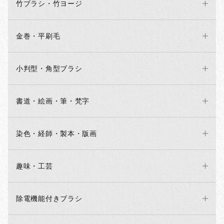
竹ブラシ・竹ヨージ
金巻・平刷毛
小判型・角型ブラシ
書道・絵画・筆・梵字
染色・経師・製本・版画
趣味・工芸
除電機能付きブラシ