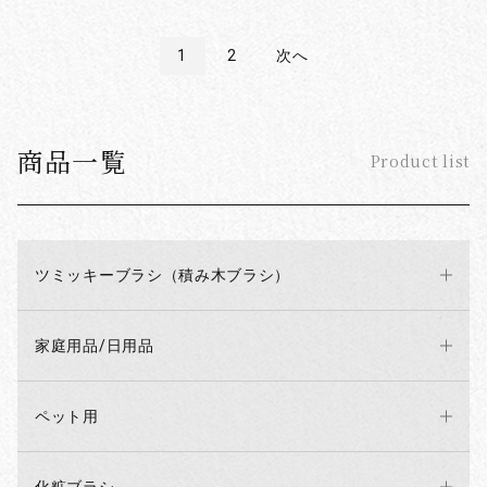
1
2
次へ
商品一覧
Product list
ツミッキーブラシ（積み木ブラシ）
家庭用品/日用品
ペット用