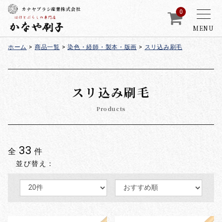
カナヤブラシ産業株式会社
0
MENU
ホーム
>
商品一覧
>
染色・経師・製本・版画
>
スリ込み刷毛
スリ込み刷毛
Products
33
全
件
並び替え：