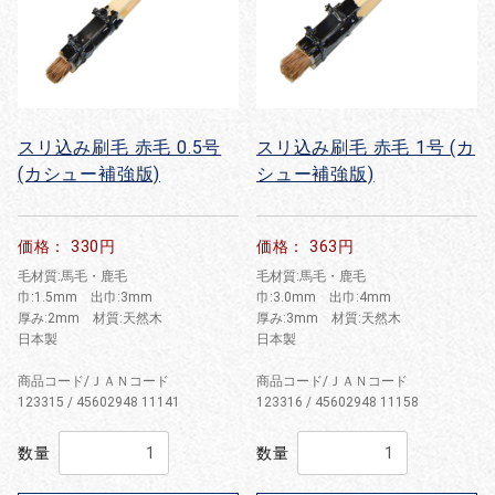
スリ込み刷毛 赤毛 0.5号
スリ込み刷毛 赤毛 1号 (カ
(カシュー補強版)
シュー補強版)
価格： 330円
価格： 363円
毛材質:馬毛・鹿毛
毛材質:馬毛・鹿毛
巾:1.5mm 出巾:3mm
巾:3.0mm 出巾:4mm
厚み:2mm 材質:天然木
厚み:3mm 材質:天然木
日本製
日本製
商品コード/ＪＡＮコード
商品コード/ＪＡＮコード
123315 / 45602948 11141
123316 / 45602948 11158
数量
数量