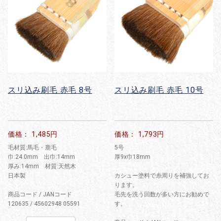
スリ込み刷毛 赤毛 8号
スリ込み刷毛 赤毛 10号
価格： 1,485円
価格： 1,793円
毛材質:馬毛・鹿毛
5号
巾:24.0mm 出巾:14mm
厚9x巾18mm
厚み:14mm 材質:天然木
日本製
カシュー塗料で糸周りを補強してお
ります。
商品コード / JANコード
毛先を洗う回数が多い方にお勧めで
120635 / 45602948 05591
す。