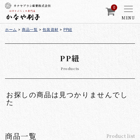
カナヤブラシ産業株式会社
0
MENU
ホーム
>
商品一覧
>
包装資材
>
PP紐
PP紐
Products
お探しの商品は見つかりませんでし
た
商品一覧
Product list