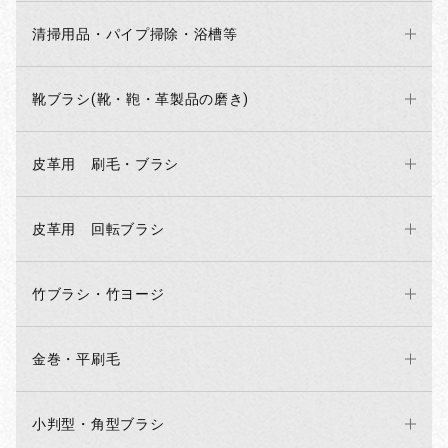
清掃用品・パイプ掃除・浴槽等
靴ブラシ(靴・鞄・革製品の磨き)
皮革用 刷毛・ブラシ
皮革用 回転ブラシ
竹ブラシ・竹ヨージ
金巻・平刷毛
小判型・角型ブラシ