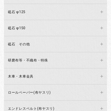
砥石 φ125
砥石 φ150
砥石 その他
研磨布等・不織布・特殊
木車・木車金具
ロールペーパー(布ヤスリ)
エンドレスベルト(布ヤスリ)