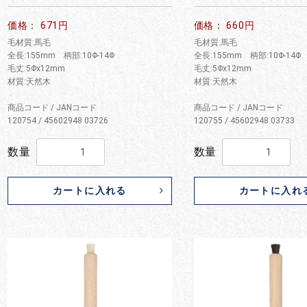
お買い物を続ける
カートへ進む
価格： 671円
価格： 660円
毛材質:馬毛
毛材質:馬毛
全長:155mm 柄部:10Φ-14Φ
全長:155mm 柄部:10Φ-14Φ
毛丈:5Φx12mm
毛丈:5Φx12mm
材質:天然木
材質:天然木
商品コード / JANコード
商品コード / JANコード
120754 / 45602948 03726
120755 / 45602948 03733
数量
数量
カートに入れる
カートに入れ