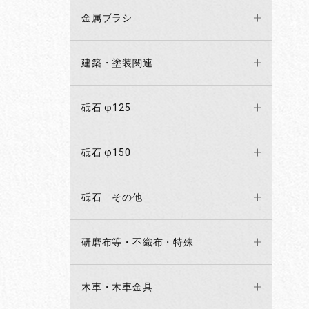
金属ブラシ
建築・塗装関連
砥石 φ125
砥石 φ150
砥石 その他
研磨布等・不織布・特殊
木車・木車金具