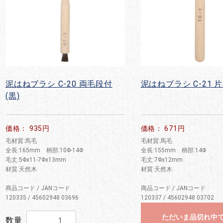
泥はねブラシ C-20 両毛段付
泥はねブラシ C-21 片
(黒)
価格： 935円
価格： 671円
毛材質:馬毛
毛材質:馬毛
全長:165mm 柄部:10Φ-14Φ
全長:155mm 柄部:14Φ
毛丈:5Φx11-7Φx13mm
毛丈:7Φx12mm
材質:天然木
材質:天然木
商品コード / JANコード
商品コード / JANコード
120335 / 45602948 03696
120337 / 45602948 03702
ただいま品切れ中
数量