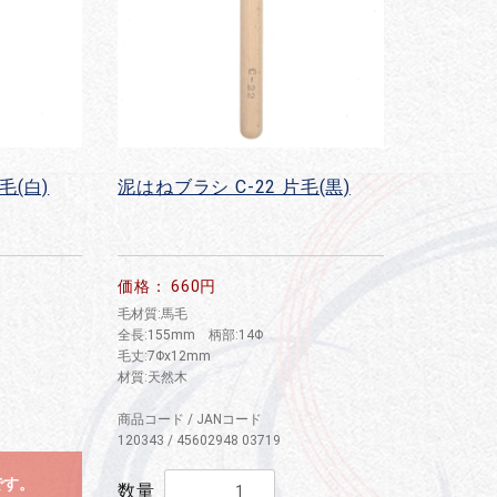
毛(白)
泥はねブラシ C-22 片毛(黒)
価格： 660円
毛材質:馬毛
全長:155mm 柄部:14Φ
毛丈:7Φx12mm
材質:天然木
商品コード / JANコード
120343 / 45602948 03719
です。
数量