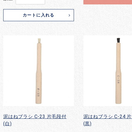
カートに入れる
泥はねブラシ C-23 片毛段付
泥はねブラシ C-24 
(白)
(黒)