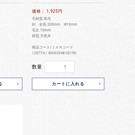
価格： 1,925円
毛材質:馬毛
約 全長:200mm Φ15mm
毛丈:10mm
材質:天然木
商品コード/ＪＡＮコード
120774 / 45602948 00190
数量
る
カートに入れる