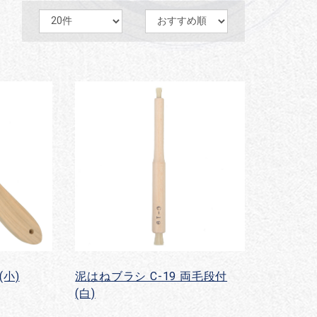
(小)
泥はねブラシ C-19 両毛段付
(白)