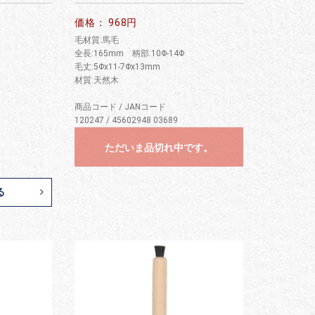
価格： 968円
毛材質:馬毛
全長:165mm 柄部:10Φ-14Φ
毛丈:5Φx11-7Φx13mm
材質:天然木
商品コード / JANコード
120247 / 45602948 03689
ただいま品切れ中です。
る