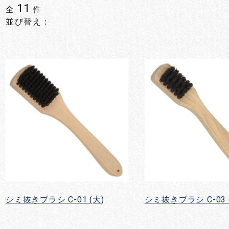
11
全
件
並び替え：
シミ抜きブラシ C-01 (大)
シミ抜きブラシ C-03 