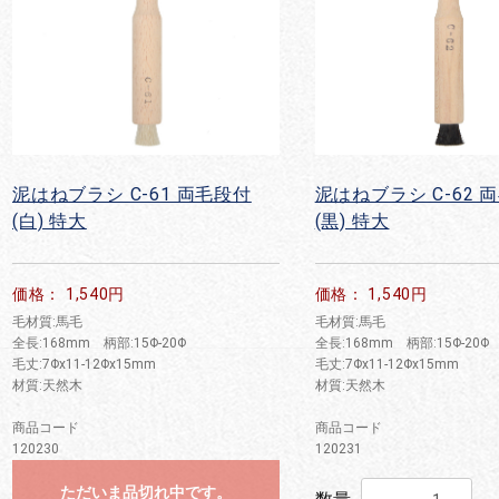
泥はねブラシ C-61 両毛段付
泥はねブラシ C-62 
(白) 特大
(黒) 特大
価格： 1,540円
価格： 1,540円
毛材質:馬毛
毛材質:馬毛
全長:168mm 柄部:15Φ-20Φ
全長:168mm 柄部:15Φ-20Φ
毛丈:7Φx11-12Φx15mm
毛丈:7Φx11-12Φx15mm
材質:天然木
材質:天然木
商品コード
商品コード
120230
120231
ただいま品切れ中です。