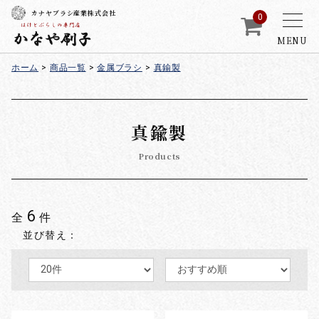
カナヤブラシ産業株式会社
0
MENU
ホーム
>
商品一覧
>
金属ブラシ
>
真鍮製
真鍮製
Products
6
全
件
並び替え：