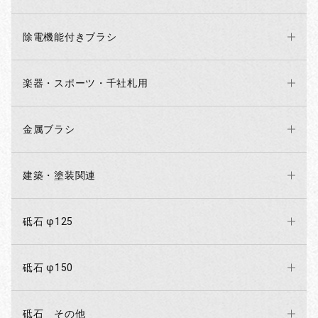
除電機能付きブラシ
楽器・スポーツ・千社札用
金属ブラシ
建築・塗装関連
砥石 φ125
砥石 φ150
砥石 その他