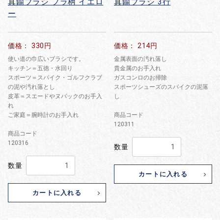
真鍮ブラシ プラ柄 イエロ
真鍮ブラシ 3行
ー
価格： 330円
価格： 214円
使い道の巾広いブラシです。
金属表面の汚れ落し
キッチン＝五徳・水回り
貴金属のお手入れ
スポーツ＝スパイク・ゴルフクラブ
ガスコンロのお掃除
の泥や汚れ落とし
スポーツシューズのスパイクの泥落
皮革＝スエードやヌバックのお手入
し
れ
ご家庭＝腕時計のお手入れ
商品コード
120311
商品コード
120316
数量
数量
カートに入れる
カートに入れる