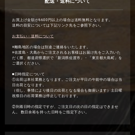
配送・送料について
お買上げ金額が6600円以上の場合は送料無料となります。
送料の目安については下記リンク先をご参照下さい。
お支払い・送料について
※離島地区の場合は別途ご連絡をいたします。
※佐渡島・大島からご注文されるお客様はお届け先をご入力いた
だく際、都道府県選択で「新潟県佐渡市」・「東京都大島町」を
ご選択ください。
■日時指定について
①出荷は本社業務となります。ご注文が平日の午前中の場合は当
日出荷となります。
（但し、事情により後日の出荷となる場合も御座います）土日曜
祝祭日の出荷業務は停止しております。
②到着日時の指定ですが、ご注文日の次の日の指定はできませ
ん。 数日余裕を持った日時をご指定下さい。