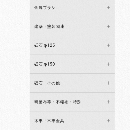
金属ブラシ
建築・塗装関連
砥石 φ125
砥石 φ150
砥石 その他
研磨布等・不織布・特殊
木車・木車金具