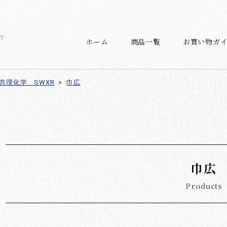
で
ホーム
商品一覧
お買い物ガ
共理化学 SWXR
>
巾広
巾広
Products