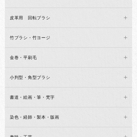
皮革用 回転ブラシ
竹ブラシ・竹ヨージ
金巻・平刷毛
小判型・角型ブラシ
書道・絵画・筆・梵字
染色・経師・製本・版画