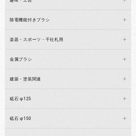
趣味・工芸
除電機能付きブラシ
楽器・スポーツ・千社札用
金属ブラシ
建築・塗装関連
砥石 φ125
砥石 φ150