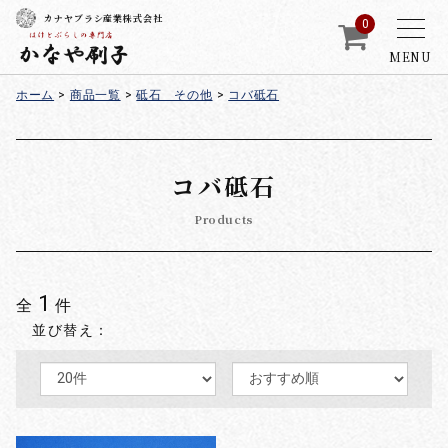
カナヤブラシ産業株式会社
0
MENU
ホーム
>
商品一覧
>
砥石 その他
>
コバ砥石
コバ砥石
Products
1
全
件
並び替え：