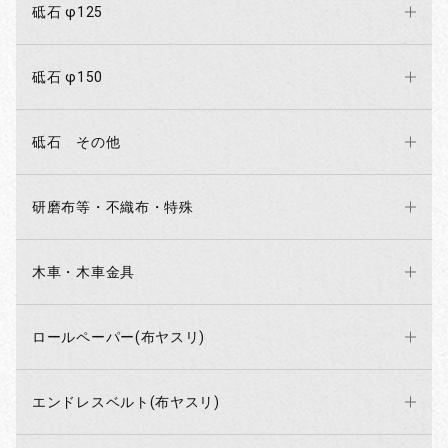
砥石 φ125
砥石 φ150
砥石 その他
研磨布等・不織布・特殊
木車・木車金具
ロールペーパー(布ヤスリ)
エンドレスベルト(布ヤスリ)