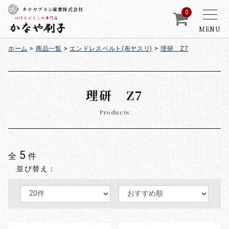
カナヤブラシ産業株式会社
0
MENU
ホーム
>
商品一覧
>
エンドレスベルト(布ヤスリ)
>
理研 Z7
理研 Z7
Products
5
全
件
並び替え：