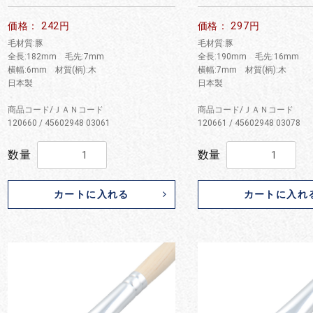
お買い物を続ける
カートへ進む
価格： 242円
価格： 297円
毛材質:豚
毛材質:豚
全長:182mm 毛先:7mm
全長:190mm 毛先:16mm
横幅:6mm 材質(柄):木
横幅:7mm 材質(柄):木
日本製
日本製
商品コード/ＪＡＮコード
商品コード/ＪＡＮコード
120660 / 45602948 03061
120661 / 45602948 03078
数量
数量
カートに入れる
カートに入れ