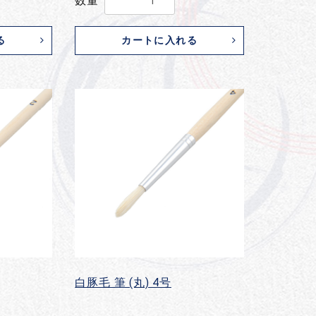
数量
る
カートに入れる
白豚毛 筆 (丸) 4号