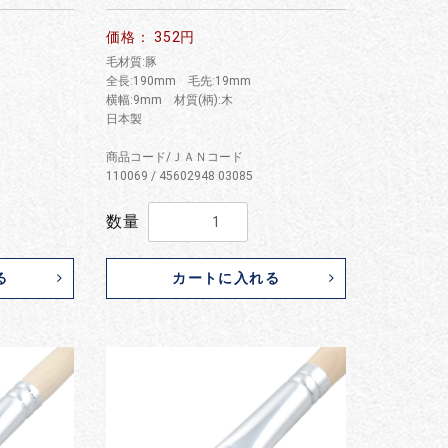
価格： 352円
毛材質:豚
全長:190mm 毛先:19mm
横幅:9mm 材質(柄):木
日本製
商品コード/ＪＡＮコード
110069 / 45602948 03085
数量
る
カートに入れる