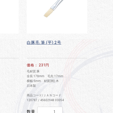
白豚毛 筆 (平) 2号
価格： 231円
毛材質:豚
全長:178mm 毛先:17mm
横幅:5mm 材質(柄):木
日本製
商品コード/ＪＡＮコード
120787 / 45602948 03054
数量