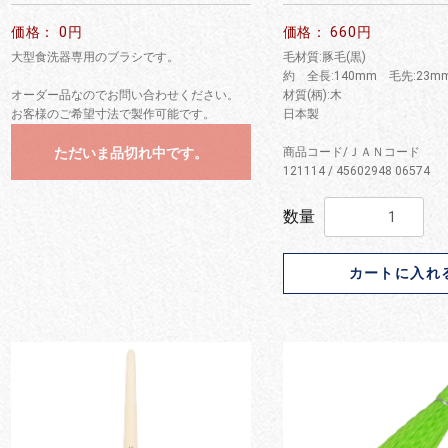
価格： 0円
価格： 660円
大型食洗器専用のブラシです。
毛材質:豚毛(黒)
約 全長:140mm 毛先:23m
オーダー品なのでお問い合わせください。
材質(柄):木
お客様のご希望寸法で製作可能です。
日本製
ただいま品切れ中です。
商品コード/ＪＡＮコード
121114 / 45602948 06574
数量
カートに入れ