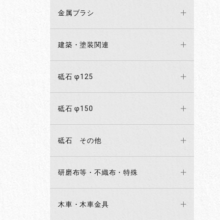
金属ブラシ
建築・塗装関連
砥石 φ125
砥石 φ150
砥石 その他
研磨布等・不織布・特殊
木車・木車金具