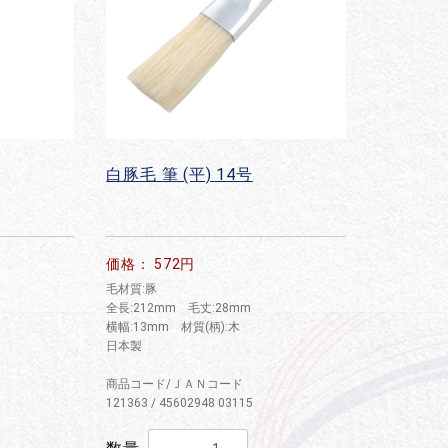
白豚毛 筆 (平) 14号
価格： 572円
毛材質:豚
全長:212mm 毛丈:28mm
横幅:13mm 材質(柄):木
日本製
商品コード/ＪＡＮコード
121363 / 45602948 03115