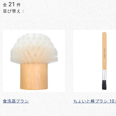
21
全
件
並び替え：
食洗器ブラシ
ちょいと棒ブラシ 10ｘ