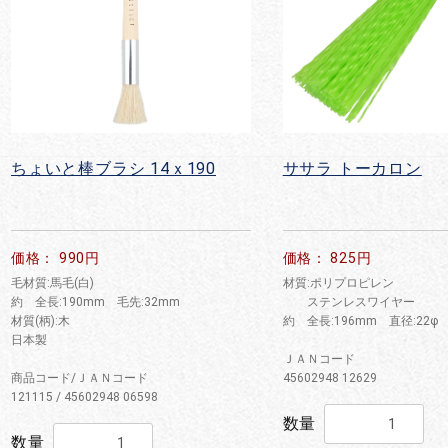
ちょいと棒ブラシ 14ｘ190
ササラ トーカロン
価格： 990円
価格： 825円
毛材質:馬毛(白)
材質:ポリプロピレン
約 全長:190mm 毛先:32mm
ステンレスワイヤー
材質(柄):木
約 全長:196mm 直径:22φ
日本製
ＪＡＮコード
商品コード/ＪＡＮコード
45602948 12629
121115 / 45602948 06598
数量
数量