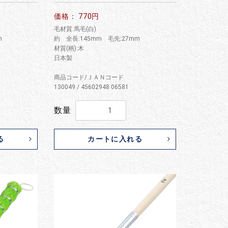
価格： 770円
毛材質:馬毛(白)
m
約 全長:145mm 毛先:27mm
材質(柄):木
日本製
商品コード/ＪＡＮコード
130049 / 45602948 06581
数量
る
カートに入れる