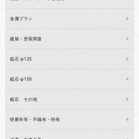
金属ブラシ
建築・塗装関連
砥石 φ125
砥石 φ150
砥石 その他
研磨布等・不織布・特殊