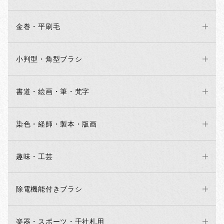
金巻・平刷毛
小判型・角型ブラシ
書道・絵画・筆・梵字
染色・経師・製本・版画
趣味・工芸
除電機能付きブラシ
楽器・スポーツ・千社札用