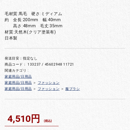
毛材質:馬毛 硬さ:ミディアム
約 全長:200mm 幅:40mm
高さ:48mm 毛丈:35mm
材質:天然木(クリア塗装有)
日本製
発送目安：指定なし
商品コード：
133237 / 45602948 11721
関連カテゴリ :
家庭用品/日用品
家庭用品/日用品
＞
ファッション
家庭用品/日用品
＞
ファッション
＞
服ブラシ
4,510円
(税込)