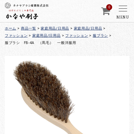
カナヤブラシ産業株式会社
0
MENU
ホーム
>
商品一覧
>
家庭用品/日用品
>
家庭用品/日用品
>
ファッション
>
家庭用品/日用品
>
ファッション
>
服ブラシ
>
服ブラシ FB-4A （馬毛） 一般洋服用