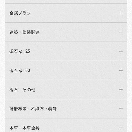
金属ブラシ
建築・塗装関連
砥石 φ125
砥石 φ150
砥石 その他
研磨布等・不織布・特殊
木車・木車金具