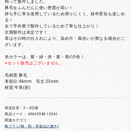
拘って製作しました。
豚毛をふんだんに使い密度が高い！
持ち手に革を使用しているため滑りにくく、経年変化も楽しめ
る！
全て手作業で製作しているため丁寧な仕上がり！
次期製作は未定です！
革はその時の仕入れにより、染め方・風合いが異なる場合がご
ざいます。
糸カラーは、紫・緑・赤・黄・青の5色！
※セット販売はございません。
毛材質:豚毛
革部分:46mm 毛丈:25mm
材質:牛革(茶)
発送目安：3～4日後
商品コード：
45602948 13541
関連カテゴリ :
靴ブラシ(靴・鞄・革製品の磨き)