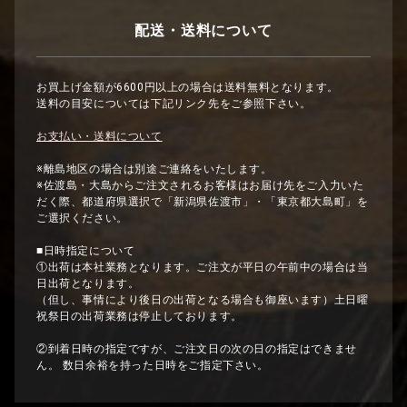
配送・送料について
お買上げ金額が6600円以上の場合は送料無料となります。
送料の目安については下記リンク先をご参照下さい。
お支払い・送料について
※離島地区の場合は別途ご連絡をいたします。
※佐渡島・大島からご注文されるお客様はお届け先をご入力いた
だく際、都道府県選択で「新潟県佐渡市」・「東京都大島町」を
ご選択ください。
■日時指定について
①出荷は本社業務となります。ご注文が平日の午前中の場合は当
日出荷となります。
（但し、事情により後日の出荷となる場合も御座います）土日曜
祝祭日の出荷業務は停止しております。
②到着日時の指定ですが、ご注文日の次の日の指定はできませ
ん。 数日余裕を持った日時をご指定下さい。