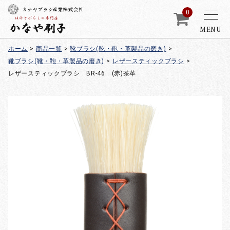
カナヤブラシ産業株式会社
0
MENU
ホーム
>
商品一覧
>
靴ブラシ(靴・鞄・革製品の磨き)
>
靴ブラシ(靴・鞄・革製品の磨き)
>
レザースティックブラシ
>
レザースティックブラシ BR-46 (赤)茶革