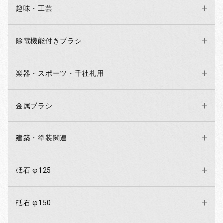
趣味・工芸
除電機能付きブラシ
楽器・スポーツ・千社札用
金属ブラシ
建築・塗装関連
砥石 φ125
砥石 φ150