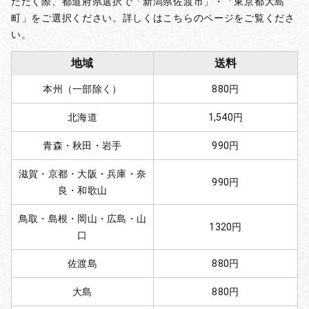
ただく際、都道府県選択で「新潟県佐渡市」・「東京都大島
町」をご選択ください。詳しくはこちらのページをご覧くださ
い。
地域
送料
本州（一部除く）
880円
北海道
1,540円
青森・秋田・岩手
990円
滋賀・京都・大阪・兵庫・奈
990円
良・和歌山
鳥取・島根・岡山・広島・山
1320円
口
佐渡島
880円
大島
880円