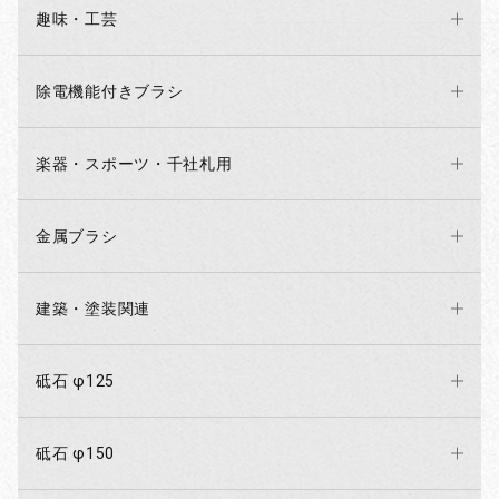
趣味・工芸
除電機能付きブラシ
楽器・スポーツ・千社札用
金属ブラシ
建築・塗装関連
砥石 φ125
砥石 φ150