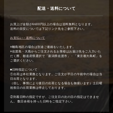
配送・送料について
お買上げ金額が6600円以上の場合は送料無料となります。
送料の目安については下記リンク先をご参照下さい。
お支払い・送料について
※離島地区の場合は別途ご連絡をいたします。
※佐渡島・大島からご注文されるお客様はお届け先をご入力いた
だく際、都道府県選択で「新潟県佐渡市」・「東京都大島町」を
ご選択ください。
■日時指定について
①出荷は本社業務となります。ご注文が平日の午前中の場合は当
日出荷となります。
（但し、事情により後日の出荷となる場合も御座います）土日曜
祝祭日の出荷業務は停止しております。
②到着日時の指定ですが、ご注文日の次の日の指定はできませ
ん。 数日余裕を持った日時をご指定下さい。