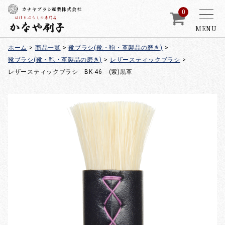
カナヤブラシ産業株式会社
0
MENU
ホーム
>
商品一覧
>
靴ブラシ(靴・鞄・革製品の磨き)
>
靴ブラシ(靴・鞄・革製品の磨き)
>
レザースティックブラシ
>
レザースティックブラシ BK-46 (紫)黒革