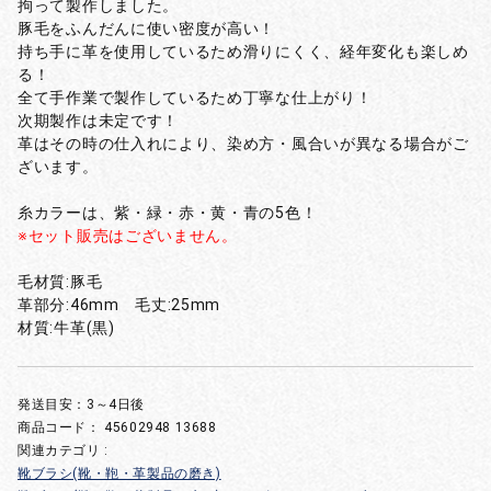
拘って製作しました。
豚毛をふんだんに使い密度が高い！
持ち手に革を使用しているため滑りにくく、経年変化も楽しめ
る！
全て手作業で製作しているため丁寧な仕上がり！
次期製作は未定です！
革はその時の仕入れにより、染め方・風合いが異なる場合がご
ざいます。
糸カラーは、紫・緑・赤・黄・青の5色！
※セット販売はございません。
毛材質:豚毛
革部分:46mm 毛丈:25mm
材質:牛革(黒)
発送目安：3～4日後
商品コード：
45602948 13688
関連カテゴリ :
靴ブラシ(靴・鞄・革製品の磨き)