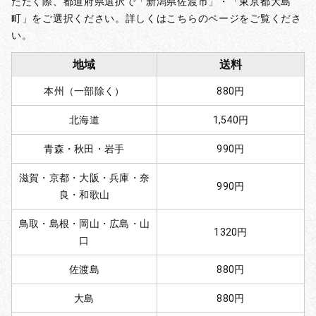
ただく際、都道府県選択で「新潟県佐渡市」・「東京都大島
町」をご選択ください。詳しくはこちらのページをご覧くださ
い。
地域
送料
本州（一部除く）
880円
北海道
1,540円
青森・秋田・岩手
990円
滋賀・京都・大阪・兵庫・奈
990円
良・和歌山
鳥取・島根・岡山・広島・山
1320円
口
佐渡島
880円
大島
880円