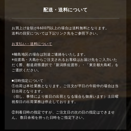
配送・送料について
お買上げ金額が6600円以上の場合は送料無料となります。
送料の目安については下記リンク先をご参照下さい。
お支払い・送料について
※離島地区の場合は別途ご連絡をいたします。
※佐渡島・大島からご注文されるお客様はお届け先をご入力いた
だく際、都道府県選択で「新潟県佐渡市」・「東京都大島町」を
ご選択ください。
■日時指定について
①出荷は本社業務となります。ご注文が平日の午前中の場合は当
日出荷となります。
（但し、事情により後日の出荷となる場合も御座います）土日曜
祝祭日の出荷業務は停止しております。
②到着日時の指定ですが、ご注文日の次の日の指定はできませ
ん。 数日余裕を持った日時をご指定下さい。