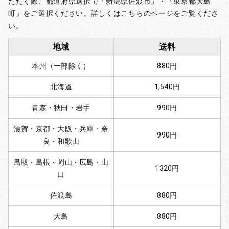
ただく際、都道府県選択で「新潟県佐渡市」・「東京都大島
町」をご選択ください。詳しくはこちらのページをご覧くださ
い。
地域
送料
本州（一部除く）
880円
北海道
1,540円
青森・秋田・岩手
990円
滋賀・京都・大阪・兵庫・奈
990円
良・和歌山
鳥取・島根・岡山・広島・山
1320円
口
佐渡島
880円
大島
880円