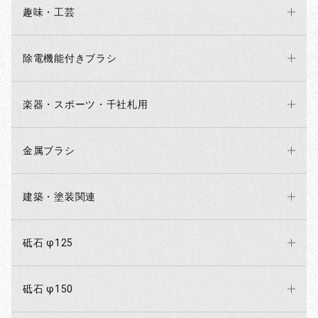
趣味・工芸
除電機能付きブラシ
楽器・スポーツ・千社札用
金属ブラシ
建築・塗装関連
砥石 φ125
砥石 φ150