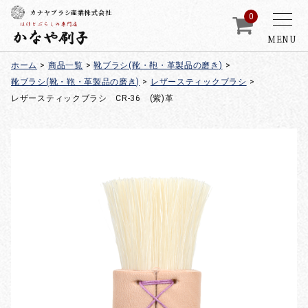
カナヤブラシ産業株式会社
0
MENU
ホーム
>
商品一覧
>
靴ブラシ(靴・鞄・革製品の磨き)
>
靴ブラシ(靴・鞄・革製品の磨き)
>
レザースティックブラシ
>
レザースティックブラシ CR-36 (紫)革