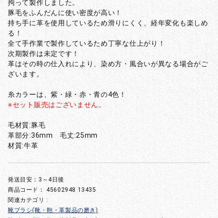
拘って製作しました。
豚毛をふんだんに使い密度が高い！
持ち手に革を使用しているため滑りにくく、経年変化も楽しめ
る！
全て手作業で製作しているため丁寧な仕上がり！
次期製作は未定です！
革はその時の仕入れにより、染め方・風合いが異なる場合がご
ざいます。
糸カラーは、紫・緑・赤・青の4色！
※セット販売はございません。
毛材質:豚毛
革部分:36mm 毛丈:25mm
材質:牛革
発送目安：3～4日後
商品コード：
45602948 13435
関連カテゴリ :
靴ブラシ(靴・鞄・革製品の磨き)