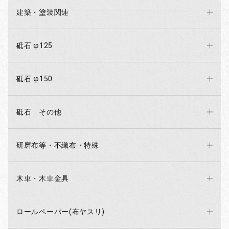
建築・塗装関連
砥石 φ125
砥石 φ150
砥石 その他
研磨布等・不織布・特殊
木車・木車金具
ロールペーパー(布ヤスリ)