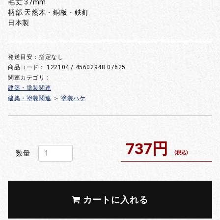
毛丈:37mm
柄部:天然木・銅板・鉄釘
日本製
発送目安：指定なし
商品コード：
122104 / 45602948 07625
関連カテゴリ :
建築・塗装関連
建築・塗装関連
＞
塗装ハケ
737円
数量
(税込)
カートに入れる