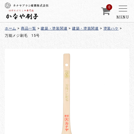
カナヤブラシ産業株式会社
0
MENU
ホーム
>
商品一覧
>
建築・塗装関連
>
建築・塗装関連
>
塗装ハケ
>
万能メジ刷毛 15号