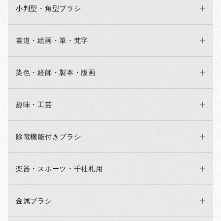
小判型・角型ブラシ
書道・絵画・筆・梵字
染色・経師・製本・版画
趣味・工芸
除電機能付きブラシ
楽器・スポーツ・千社札用
金属ブラシ