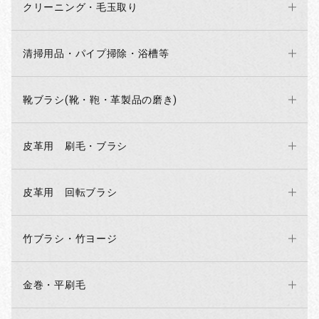
クリーニング・毛玉取り
清掃用品・パイプ掃除・浴槽等
靴ブラシ(靴・鞄・革製品の磨き)
皮革用 刷毛・ブラシ
お買い物を続ける
カートへ進む
皮革用 回転ブラシ
竹ブラシ・竹ヨージ
金巻・平刷毛