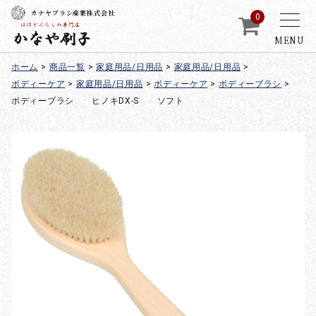
カナヤブラシ産業株式会社
0
MENU
ホーム
>
商品一覧
>
家庭用品/日用品
>
家庭用品/日用品
>
ボディーケア
>
家庭用品/日用品
>
ボディーケア
>
ボディーブラシ
>
ボディーブラシ ヒノキDX-S ソフト