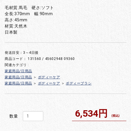
毛材質:馬毛 硬さ:ソフト
全長:370mm 幅:90mm
高さ:45mm
材質:天然木
日本製
発送目安：3～4日後
商品コード：
131560 / 45602948 09360
関連カテゴリ :
家庭用品/日用品
家庭用品/日用品
＞
ボディーケア
家庭用品/日用品
＞
ボディーケア
＞
ボディーブラシ
6,534円
数量
(税込)