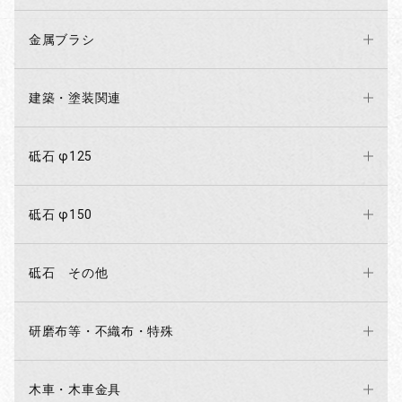
金属ブラシ
建築・塗装関連
砥石 φ125
砥石 φ150
砥石 その他
研磨布等・不織布・特殊
木車・木車金具