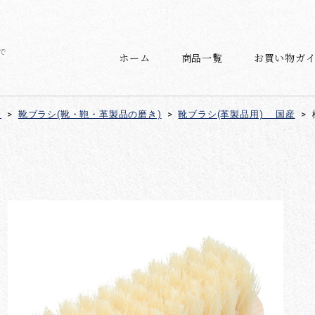
で
ホーム
商品一覧
お買い物ガ
)
>
靴ブラシ(靴・鞄・革製品の磨き)
>
靴ブラシ(革製品用) 国産
>