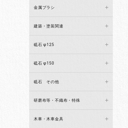
金属ブラシ
建築・塗装関連
砥石 φ125
砥石 φ150
砥石 その他
研磨布等・不織布・特殊
木車・木車金具