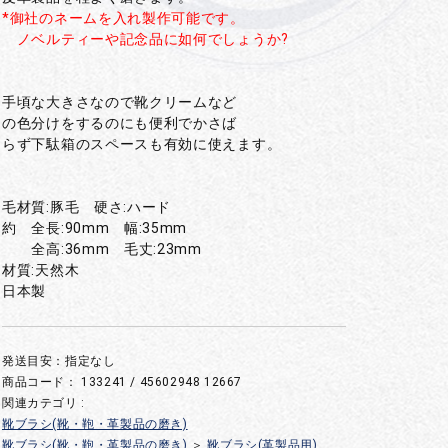
*御社のネームを入れ製作可能です。
ノベルティーや記念品に如何でしょうか?
手頃な大きさなので靴クリームなど
の色分けをするのにも便利でかさば
らず下駄箱のスペースも有効に使えます。
毛材質:豚毛 硬さ:ハード
約 全長:90mm 幅:35mm
全高:36mm 毛丈:23mm
材質:天然木
日本製
発送目安：指定なし
商品コード：
133241 / 45602948 12667
関連カテゴリ :
靴ブラシ(靴・鞄・革製品の磨き)
靴ブラシ(靴・鞄・革製品の磨き)
＞
靴ブラシ(革製品用)