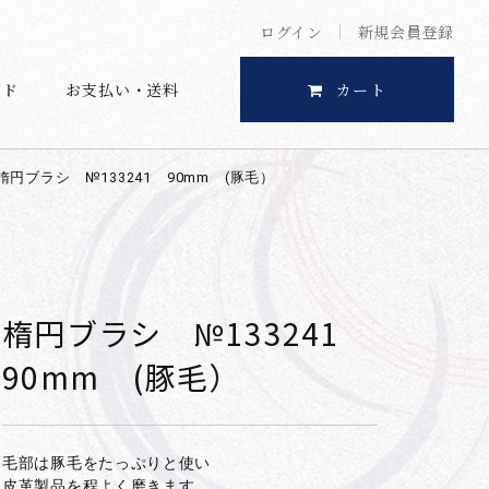
ログイン
新規会員登録
イド
お支払い・送料
カート
楕円ブラシ №133241 90mm (豚毛）
楕円ブラシ №133241
90mm (豚毛）
毛部は豚毛をたっぷりと使い
皮革製品を程よく磨きます。