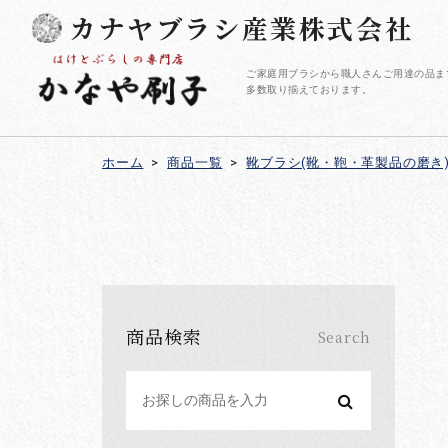
カナヤブラシ産業株式会社
ご家庭用ブラシから職人さんご用達の品ま
多数取り揃えております。
ホーム
>
商品一覧
>
靴ブラシ(靴・鞄・革製品の磨き
商品検索
Search