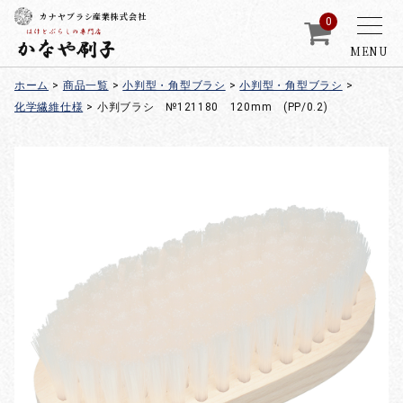
カナヤブラシ産業株式会社
0
MENU
ホーム
>
商品一覧
>
小判型・角型ブラシ
>
小判型・角型ブラシ
>
化学繊維仕様
>
小判ブラシ №121180 120mm (PP/0.2)