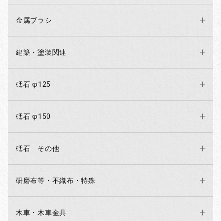
金属ブラシ
建築・塗装関連
砥石 φ125
砥石 φ150
砥石 その他
研磨布等・不織布・特殊
木車・木車金具