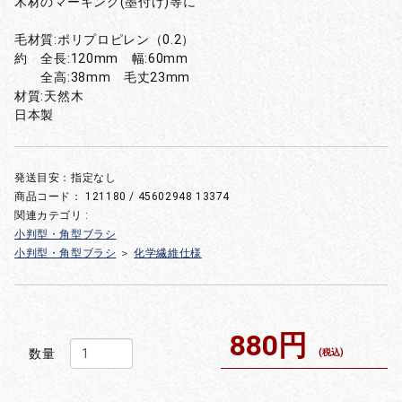
木材のマーキング(墨付け)等に
毛材質:ポリプロピレン（0.2）
約 全長:120mm 幅:60mm
全高:38mm 毛丈23mm
材質:天然木
日本製
発送目安：指定なし
商品コード：
121180 / 45602948 13374
関連カテゴリ :
小判型・角型ブラシ
小判型・角型ブラシ
＞
化学繊維仕様
880円
数量
(税込)