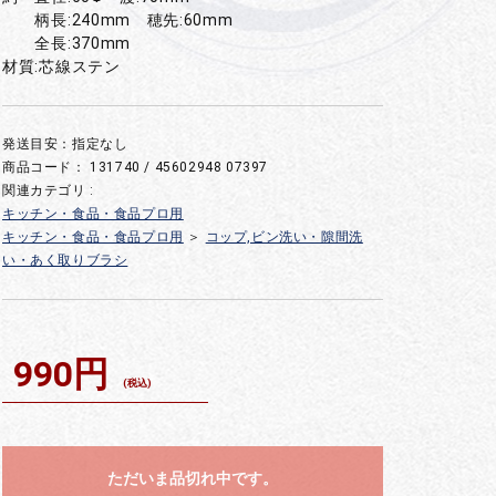
柄長:240mm 穂先:60mm
全長:370mm
材質:芯線ステン
発送目安：指定なし
商品コード：
131740 / 45602948 07397
関連カテゴリ :
キッチン・食品・食品プロ用
キッチン・食品・食品プロ用
＞
コップ,ビン洗い・隙間洗
い・あく取りブラシ
990円
(税込)
ただいま品切れ中です。