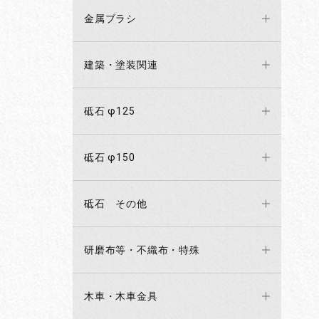
金属ブラシ
建築・塗装関連
砥石 φ125
砥石 φ150
砥石 その他
研磨布等・不織布・特殊
木車・木車金具