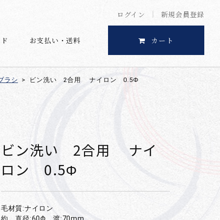
ログイン
新規会員登録
イド
お支払い・送料
カート
ブラシ
>
ビン洗い 2合用 ナイロン 0.5Φ
ビン洗い 2合用 ナイ
ロン 0.5Φ
毛材質:ナイロン
約 直径:60Φ 渡:70mm