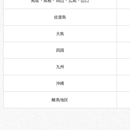
鳥取・島根・岡山・広島・山口
佐渡島
大島
四国
九州
沖縄
離島地区