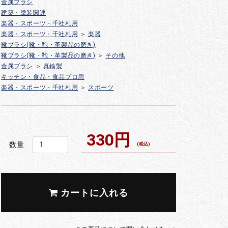
金属ブラシ
建築・塗装関連
楽器・スポーツ・千社札用
楽器・スポーツ・千社札用
＞
楽器
靴ブラシ(靴・鞄・革製品の磨き)
靴ブラシ(靴・鞄・革製品の磨き)
＞
その他
金属ブラシ
＞
真鍮製
キッチン・食品・食品プロ用
楽器・スポーツ・千社札用
＞
スポーツ
330円
数量
(税込)
カートに入れる