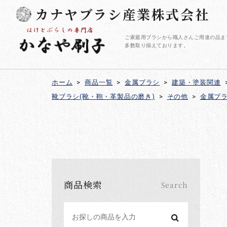
カナヤブラシ産業株式会社
ご家庭用ブラシから職人さんご用達の品ま
多数取り揃えております。
ホーム
>
商品一覧
>
金属ブラシ
>
建築・塗装関連
靴ブラシ(靴・鞄・革製品の磨き)
>
その他
>
金属ブ
商品検索
Search