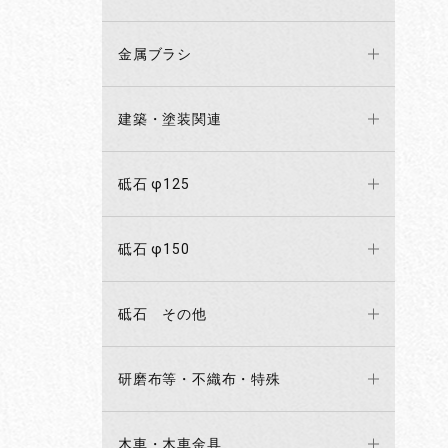
金属ブラシ
建築・塗装関連
砥石 φ125
砥石 φ150
砥石 その他
研磨布等・不織布・特殊
木車・木車金具