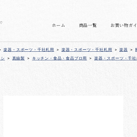
で
ホーム
商品一覧
お買い物ガ
>
楽器・スポーツ・千社札用
>
楽器・スポーツ・千社札用
>
楽器
>
ラシ
>
真鍮製
>
キッチン・食品・食品プロ用
>
楽器・スポーツ・千社