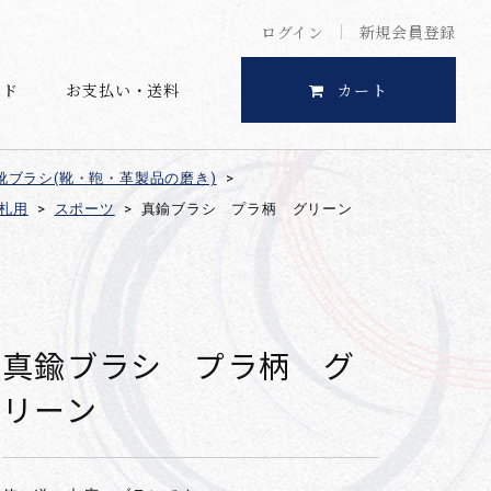
ログイン
新規会員登録
イド
お支払い・送料
カート
靴ブラシ(靴・鞄・革製品の磨き)
>
札用
>
スポーツ
>
真鍮ブラシ プラ柄 グリーン
真鍮ブラシ プラ柄 グ
リーン