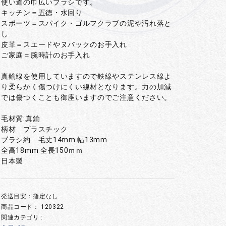
使い道の巾広いブラシです。
キッチン＝五徳・水回り
スポーツ＝スパイク・ゴルフクラブの泥や汚れ落と
し
皮革＝スエードやヌバックのお手入れ
ご家庭＝腕時計のお手入れ
真鍮線を使用していますので鉄線やステンレス線よ
り柔らかく傷つけにくい線材となります。力の加減
では傷つくことも御座いますのでご注意ください。
毛材質:真鍮
柄材 プラスチック
ブラシ約 毛丈14mm 幅13mm
全高18mm 全長150ｍｍ
日本製
発送目安：指定なし
商品コード：
120322
関連カテゴリ :