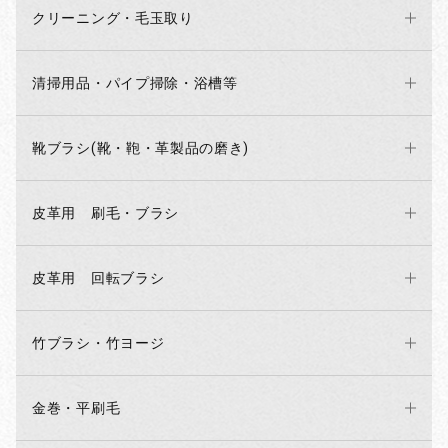
クリーニング・毛玉取り
お買い物を続ける
カートへ進む
清掃用品・パイプ掃除・浴槽等
靴ブラシ(靴・鞄・革製品の磨き)
皮革用 刷毛・ブラシ
皮革用 回転ブラシ
竹ブラシ・竹ヨージ
金巻・平刷毛