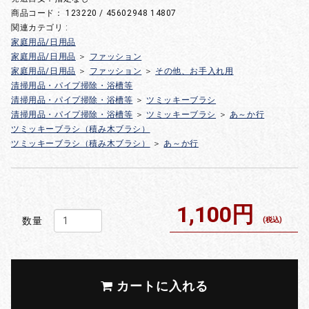
商品コード：
123220 / 45602948 14807
関連カテゴリ :
家庭用品/日用品
家庭用品/日用品
＞
ファッション
家庭用品/日用品
＞
ファッション
＞
その他、お手入れ用
清掃用品・パイプ掃除・浴槽等
清掃用品・パイプ掃除・浴槽等
＞
ツミッキーブラシ
清掃用品・パイプ掃除・浴槽等
＞
ツミッキーブラシ
＞
あ～か行
ツミッキーブラシ（積み木ブラシ）
ツミッキーブラシ（積み木ブラシ）
＞
あ～か行
1,100円
数量
(税込)
カートに入れる