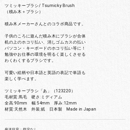
ツミッキーブラシ/ Tsumicky Brush
（積み木＋ブラシ）
積み木メーカーさんとのコラボ商品です。
子供のころに遊んだ積み木にブラシが合体
机の上のホコリ払い、消しゴムカスの払い
パソコン・キーボードのホコリ払い等に！
勉強やお仕事の環境を明るく楽しくさせる
わくわくするブラシです。
可愛い絵柄や日本語と英語の表記で単語も
楽しく学べます。
ツミッキーブラシ「あ」（123220）
毛材質:馬毛 硬さ:ミディアム
全高:90mm 幅:54mm 厚み:12mm
材質:天然木 外装:紙 日本製 Made in Japan
発送目安：指定なし