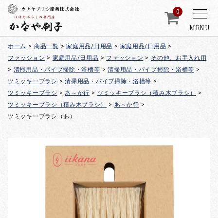
カナヤブラシ産業株式会社
0
MENU
ホーム
>
商品一覧
>
家庭用品/日用品
>
家庭用品/日用品
>
ファッション
>
家庭用品/日用品
>
ファッション
>
その他、お手入れ用
>
清掃用品・パイプ掃除・浴槽等
>
清掃用品・パイプ掃除・浴槽等
>
ツミッキーブラシ
>
清掃用品・パイプ掃除・浴槽等
>
ツミッキーブラシ
>
あ～か行
>
ツミッキーブラシ（積み木ブラシ）
>
ツミッキーブラシ（積み木ブラシ）
>
あ～か行
>
ツミッキーブラシ（あ）