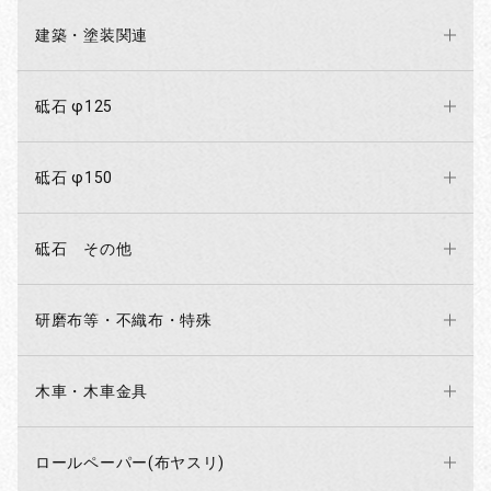
建築・塗装関連
砥石 φ125
砥石 φ150
砥石 その他
研磨布等・不織布・特殊
木車・木車金具
ロールペーパー(布ヤスリ)