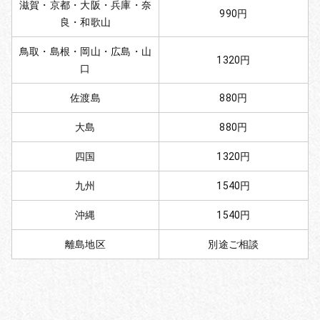
滋賀・京都・大阪・兵庫・奈
990円
良・和歌山
鳥取・島根・岡山・広島・山
1320円
口
佐渡島
880円
大島
880円
四国
1320円
九州
1540円
沖縄
1540円
離島地区
別途ご相談