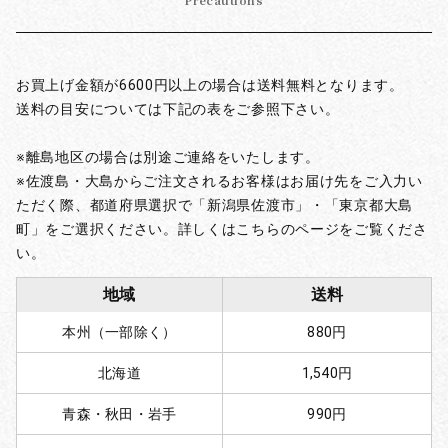
Precautions
お買上げ金額が6600円以上の場合は送料無料となります。
送料の目安については下記の表をご参照下さい。
※離島地区の場合は別途ご連絡をいたします。
※佐渡島・大島からご注文されるお客様はお届け先をご入力い
ただく際、都道府県選択で「新潟県佐渡市」・「東京都大島
町」をご選択ください。詳しくはこちらのページをご覧くださ
い。
地域
送料
本州（一部除く）
880円
北海道
1,540円
青森・秋田・岩手
990円